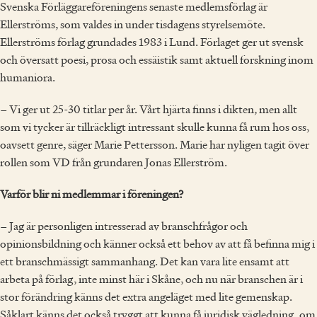
Svenska Förläggareföreningens senaste medlemsförlag är
Ellerströms, som valdes in under tisdagens styrelsemöte.
Ellerströms förlag grundades 1983 i Lund. Förlaget ger ut svensk
och översatt poesi, prosa och essäistik samt aktuell forskning inom
humaniora.
– Vi ger ut 25-30 titlar per år. Vårt hjärta finns i dikten, men allt
som vi tycker är tillräckligt intressant skulle kunna få rum hos oss,
oavsett genre, säger Marie Pettersson. Marie har nyligen tagit över
rollen som VD från grundaren Jonas Ellerström.
Varför blir ni medlemmar i föreningen?
– Jag är personligen intresserad av branschfrågor och
opinionsbildning och känner också ett behov av att få befinna mig i
ett branschmässigt sammanhang. Det kan vara lite ensamt att
arbeta på förlag, inte minst här i Skåne, och nu när branschen är i
stor förändring känns det extra angeläget med lite gemenskap.
Såklart känns det också tryggt att kunna få juridisk vägledning, om