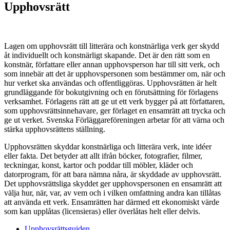
Upphovsrätt
Lagen om upphovsrätt till litterära och konstnärliga verk ger skydd
åt individuellt och konstnärligt skapande. Det är den rätt som en
konstnär, författare eller annan upphovsperson har till sitt verk, och
som innebär att det är upphovspersonen som bestämmer om, när och
hur verket ska användas och offentliggöras. Upphovsrätten är helt
grundläggande för bokutgivning och en förutsättning för förlagens
verksamhet. Förlagens rätt att ge ut ett verk bygger på att författaren,
som upphovsrättsinnehavare, ger förlaget en ensamrätt att trycka och
ge ut verket. Svenska Förläggareföreningen arbetar för att värna och
stärka upphovsrättens ställning.
Upphovsrätten skyddar konstnärliga och litterära verk, inte idéer
eller fakta. Det betyder att allt ifrån böcker, fotografier, filmer,
teckningar, konst, kartor och poddar till möbler, kläder och
datorprogram, för att bara nämna nåra, är skyddade av upphovsrätt.
Det upphovsrättsliga skyddet ger upphovspersonen en ensamrätt att
välja hur, när, var, av vem och i vilken omfattning andra kan tillåtas
att använda ett verk. Ensamrätten har därmed ett ekonomiskt värde
som kan upplåtas (licensieras) eller överlåtas helt eller delvis.
Upphovsrättsguiden