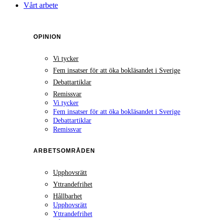
Vårt arbete
OPINION
Vi tycker
Fem insatser för att öka bokläsandet i Sverige
Debattartiklar
Remissvar
Vi tycker
Fem insatser för att öka bokläsandet i Sverige
Debattartiklar
Remissvar
ARBETSOMRÅDEN
Upphovsrätt
Yttrandefrihet
Hållbarhet
Upphovsrätt
Yttrandefrihet