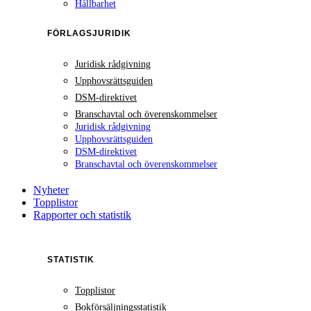
Hållbarhet
FÖRLAGSJURIDIK
Juridisk rådgivning
Upphovsrättsguiden
DSM-direktivet
Branschavtal och överenskommelser
Juridisk rådgivning
Upphovsrättsguiden
DSM-direktivet
Branschavtal och överenskommelser
Nyheter
Topplistor
Rapporter och statistik
STATISTIK
Topplistor
Bokförsäljningsstatistik