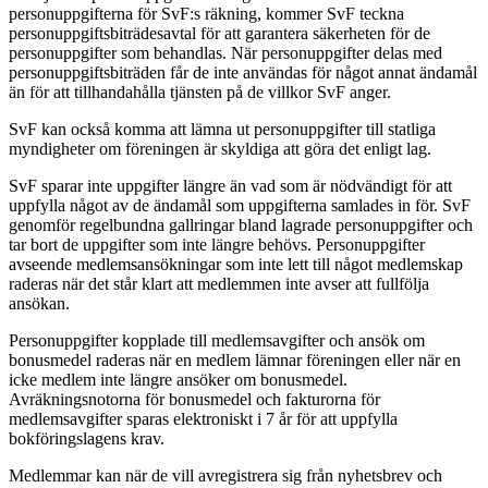
personuppgifterna för SvF:s räkning, kommer SvF teckna
personuppgiftsbiträdesavtal för att garantera säkerheten för de
personuppgifter som behandlas. När personuppgifter delas med
personuppgiftsbiträden får de inte användas för något annat ändamål
än för att tillhandahålla tjänsten på de villkor SvF anger.
SvF kan också komma att lämna ut personuppgifter till statliga
myndigheter om föreningen är skyldiga att göra det enligt lag.
SvF sparar inte uppgifter längre än vad som är nödvändigt för att
uppfylla något av de ändamål som uppgifterna samlades in för. SvF
genomför regelbundna gallringar bland lagrade personuppgifter och
tar bort de uppgifter som inte längre behövs. Personuppgifter
avseende medlemsansökningar som inte lett till något medlemskap
raderas när det står klart att medlemmen inte avser att fullfölja
ansökan.
Personuppgifter kopplade till medlemsavgifter och ansök om
bonusmedel raderas när en medlem lämnar föreningen eller när en
icke medlem inte längre ansöker om bonusmedel.
Avräkningsnotorna för bonusmedel och fakturorna för
medlemsavgifter sparas elektroniskt i 7 år för att uppfylla
bokföringslagens krav.
Medlemmar kan när de vill avregistrera sig från nyhetsbrev och