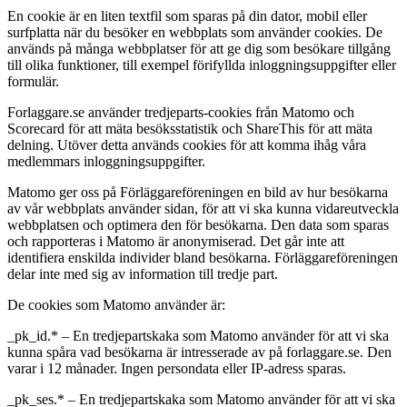
En cookie är en liten textfil som sparas på din dator, mobil eller
surfplatta när du besöker en webbplats som använder cookies. De
används på många webbplatser för att ge dig som besökare tillgång
till olika funktioner, till exempel förifyllda inloggningsuppgifter eller
formulär.
Forlaggare.se använder tredjeparts-cookies från Matomo och
Scorecard för att mäta besöksstatistik och ShareThis för att mäta
delning. Utöver detta används cookies för att komma ihåg våra
medlemmars inloggningsuppgifter.
Matomo ger oss på Förläggareföreningen en bild av hur besökarna
av vår webbplats använder sidan, för att vi ska kunna vidareutveckla
webbplatsen och optimera den för besökarna. Den data som sparas
och rapporteras i Matomo är anonymiserad. Det går inte att
identifiera enskilda individer bland besökarna. Förläggareföreningen
delar inte med sig av information till tredje part.
De cookies som Matomo använder är:
_pk_id.* – En tredjepartskaka som Matomo använder för att vi ska
kunna spåra vad besökarna är intresserade av på forlaggare.se. Den
varar i 12 månader. Ingen persondata eller IP-adress sparas.
_pk_ses.* – En tredjepartskaka som Matomo använder för att vi ska