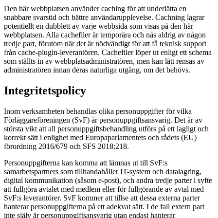
Den här webbplatsen använder caching för att underlätta en
snabbare svarstid och bättre användarupplevelse. Cachning lagrar
potentiellt en dubblett av varje webbsida som visas på den här
webbplatsen. Alla cachefiler är temporära och nås aldrig av någon
tredje part, förutom när det är nödvändigt för att få teknisk support
från cache-plugin-leverantören. Cachefiler löper ut enligt ett schema
som ställts in av webbplatsadministratören, men kan lätt rensas av
administratören innan deras naturliga utgång, om det behövs.
Integritetspolicy
Inom verksamheten behandlas olika personuppgifter för vilka
Förläggareföreningen (SvF) är personuppgiftsansvarig. Det är av
största vikt att all personuppgiftsbehandling utförs på ett lagligt och
korrekt sätt i enlighet med Europaparlamentets och rådets (EU)
förordning 2016/679 och SFS 2018:218.
Personuppgifterna kan komma att lämnas ut till SvF:s
samarbetspartners som tillhandahåller IT-system och datalagring,
digital kommunikation (såsom e-post), och andra tredje parter i syfte
att fullgöra avtalet med medlem eller för fullgörande av avtal med
SvF:s leverantörer. SvF kommer att tillse att dessa externa parter
hanterar personuppgifterna på ett adekvat sätt. I de fall extern part
inte själv är personuppgiftsansvarig utan endast hanterar