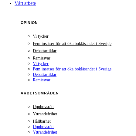
Vårt arbete
OPINION
Vi tycker
Fem insatser för att öka bokläsandet i Sverige
Debattartiklar
Remissvar
Vi tycker
Fem insatser för att öka bokläsandet i Sverige
Debattartiklar
Remissvar
ARBETSOMRÅDEN
Upphovsrätt
Yttrandefrihet
Hållbarhet
Upphovsrätt
Yttrandefrihet