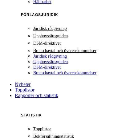
Hållbarhet
FÖRLAGSJURIDIK
Juridisk rådgivning
Upphovsrättsguiden
DSM-direktivet
Branschavtal och överenskommelser
Juridisk rådgivning
Upphovsrättsguiden
DSM-direktivet
Branschavtal och överenskommelser
Nyheter
Topplistor
Rapporter och statistik
STATISTIK
Topplistor
Bokförsäljningsstatistik