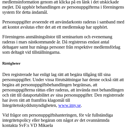
medlemsinformation genom att klicka på en länk i det utskickade
mejlet. Då upphör behandlingen av personuppgifterna i föreningens
system för detta ändamål.
Personuppgifter avseende ett användarkonto raderas i samband med
att kontot avslutas efter det att ett medlemskap har upphört.
Föreningens anmälningslistor till seminarium och evenemang
raderas i mars nästkommande år. Då registreras endast antal
deltagare samt hur många personer från respektive medlemsförlag
som deltagit vid tillställningarna.
Rättigheter
Den registrerade har enligt lag rätt att begära tillgång till sina
personuppgifter. Under vissa förutsättningar har denne också rätt att
begära att personuppgiftsbehandlingen begränsas, att
personuppgifterna rättas eller raderas, att invända mot behandlingen
och rätt till dataportabilitet av sina personuppgifter. Den registrerade
har även rätt att framföra klagomål till
Integritetsskyddsmyndigheten,
www.imy.se
.
Vid frågor om personuppgiftshanteringen, för vår fullständiga
integritetspolicy eller begäran om något av det ovannämnda
kontakta SvF:s VD Mikaela