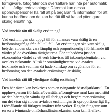
formgivare, fotografer och översättare har inte per automatik
rätt till årliga redovisningar. Däremot kan dessa
upphovspersoner ha rätt att på begäran få information för att
kunna bedöma om de kan ha rätt till så kallad ytterligare
skälig ersättning.
Vad innebär rätt till skälig ersättning?
Vad ersättningen ska uppgå till för att anses vara skälig är en
bedömningsfråga från fall till fall. Att ersättningen ska vara skälig
betyder att den ska vara lämplig och proportionerlig i förhållande till
värdet på de överlåtna rättigheterna. För att bedöma just det
ekonomiska värdet av ett verk hänvisas till inkomstpotentialen vid
avtalets tecknande. Alltså är omständigheterna vid avtalets
tecknande och vad man då hade kunskap om avgörande för en
bedömning om den avtalade ersättningen är skälig.
Vad innebär rätt till ytterligare skälig ersättning?
Den här rätten kan beskrivas som en tvingande bästsäljarklausul. En
upphovsperson (författare/översättare/formgivare mm) kan med stöd
av den här regeln vända sig till förlaget och begära mer ersättning
om det visar sig att den avtalade ersättningen är oproportionerligt låg
i förhållande till förlagets intäkter från verket. Regeln fungerar som
en sorts tvingande omförhandlingsmekanism som kan få effekt