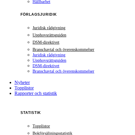
Hållbarhet
FÖRLAGSJURIDIK
Juridisk rådgivning
Upphovsrättsguiden
DSM-direktivet
Branschavtal och överenskommelser
Juridisk rådgivning
Upphovsrättsguiden
DSM-direktivet
Branschavtal och överenskommelser
Nyheter
Topplistor
Rapporter och statistik
STATISTIK
Topplistor
Bokförsäljningsstatistik