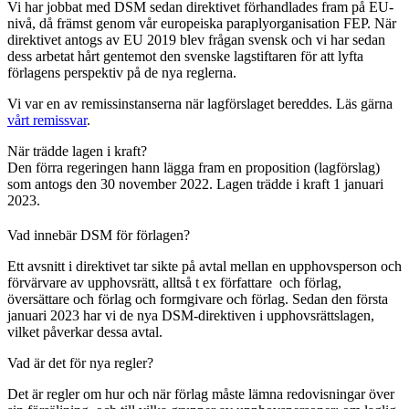
Vi har jobbat med DSM sedan direktivet förhandlades fram på EU-
nivå, då främst genom vår europeiska paraplyorganisation FEP. När
direktivet antogs av EU 2019 blev frågan svensk och vi har sedan
dess arbetat hårt gentemot den svenske lagstiftaren för att lyfta
förlagens perspektiv på de nya reglerna.
Vi var en av remissinstanserna när lagförslaget bereddes. Läs gärna
vårt remissvar
.
När trädde lagen i kraft?
Den förra regeringen hann lägga fram en proposition (lagförslag)
som antogs den 30 november 2022. Lagen trädde i kraft 1 januari
2023.
Vad innebär DSM för förlagen?
Ett avsnitt i direktivet tar sikte på avtal mellan en upphovsperson och
förvärvare av upphovsrätt, alltså t ex författare och förlag,
översättare och förlag och formgivare och förlag. Sedan den första
januari 2023 har vi de nya DSM-direktiven i upphovsrättslagen,
vilket påverkar dessa avtal.
Vad är det för nya regler?
Det är regler om hur och när förlag måste lämna redovisningar över