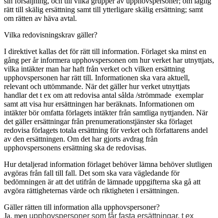
sin försäljning, och till vilka grupper av upphovspersoner; om laglig
rätt till skälig ersättning samt till ytterligare skälig ersättning; samt
om rätten av häva avtal.
Vilka redovisningskrav gäller?
I direktivet kallas det för rätt till information. Förlaget ska minst en
gång per år informera upphovspersonen om hur verket har utnyttjats,
vilka intäkter man har haft från verket och vilken ersättning
upphovspersonen har rätt till. Informationen ska vara aktuell,
relevant och uttömmande. När det gäller hur verket utnyttjats
handlar det t ex om att redovisa antal sålda /strömmade exemplar
samt att visa hur ersättningen har beräknats. Informationen om
intäkter bör omfatta förlagets intäkter från samtliga nyttjanden. När
det gäller ersättningar från prenumerationstjänster ska förlaget
redovisa förlagets totala ersättning för verket och författarens andel
av den ersättningen. Om det har gjorts avdrag från
upphovspersonens ersättning ska de redovisas.
Hur detaljerad information förlaget behöver lämna behöver slutligen
avgöras från fall till fall. Det som ska vara vägledande för
bedömningen är att det utifrån de lämnade uppgifterna ska gå att
avgöra rättigheternas värde och riktigheten i ersättningen.
Gäller rätten till information alla upphovspersoner?
Ja, men
upphovspersoner som får fasta ersättningar, t ex