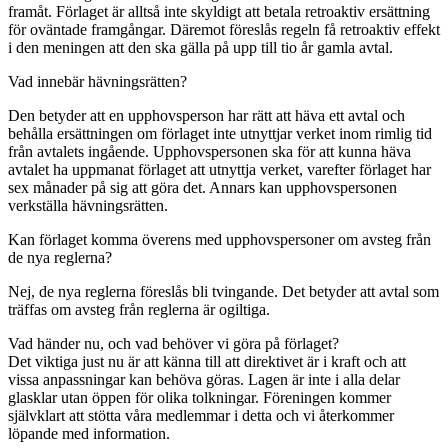
framåt. Förlaget är alltså inte skyldigt att betala retroaktiv ersättning
för oväntade framgångar. Däremot föreslås regeln få retroaktiv effekt
i den meningen att den ska gälla på upp till tio år gamla avtal.
Vad innebär hävningsrätten?
Den betyder att en upphovsperson har rätt att häva ett avtal och
behålla ersättningen om förlaget inte utnyttjar verket inom rimlig tid
från avtalets ingående. Upphovspersonen ska för att kunna häva
avtalet ha uppmanat förlaget att utnyttja verket, varefter förlaget har
sex månader på sig att göra det. Annars kan upphovspersonen
verkställa hävningsrätten.
Kan förlaget komma överens med upphovspersoner om avsteg från
de nya reglerna?
Nej, de nya reglerna föreslås bli tvingande. Det betyder att avtal som
träffas om avsteg från reglerna är ogiltiga.
Vad händer nu, och vad behöver vi göra på förlaget?
Det viktiga just nu är att känna till att direktivet är i kraft och att
vissa anpassningar kan behöva göras. Lagen är inte i alla delar
glasklar utan öppen för olika tolkningar. Föreningen kommer
självklart att stötta våra medlemmar i detta och vi återkommer
löpande med information.