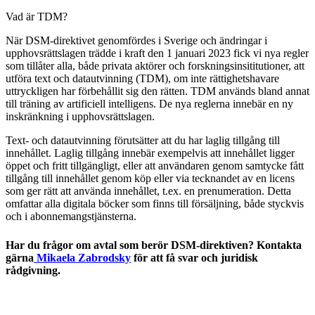
Vad är TDM?
När DSM-direktivet genomfördes i Sverige och ändringar i
upphovsrättslagen trädde i kraft den 1 januari 2023 fick vi nya regler
som tillåter alla, både privata aktörer och forskningsinsititutioner, att
utföra text och datautvinning (TDM), om inte rättighetshavare
uttryckligen har förbehållit sig den rätten. TDM används bland annat
till träning av artificiell intelligens. De nya reglerna innebär en ny
inskränkning i upphovsrättslagen.
Text- och datautvinning förutsätter att du har laglig tillgång till
innehållet. Laglig tillgång innebär exempelvis att innehållet ligger
öppet och fritt tillgängligt, eller att användaren genom samtycke fått
tillgång till innehållet genom köp eller via tecknandet av en licens
som ger rätt att använda innehållet, t.ex. en prenumeration. Detta
omfattar alla digitala böcker som finns till försäljning, både styckvis
och i abonnemangstjänsterna.
Har du frågor om avtal som berör DSM-direktiven? Kontakta
gärna
Mikaela Zabrodsky
för att få svar och juridisk
rådgivning.