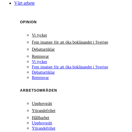
Vårt arbete
OPINION
Vi tycker
Fem insatser för att öka bokläsandet i Sverige
Debattartiklar
Remissvar
Vi tycker
Fem insatser för att öka bokläsandet i Sverige
Debattartiklar
Remissvar
ARBETSOMRÅDEN
Upphovsrätt
Yttrandefrihet
Hållbarhet
Upphovsrätt
Yttrandefrihet