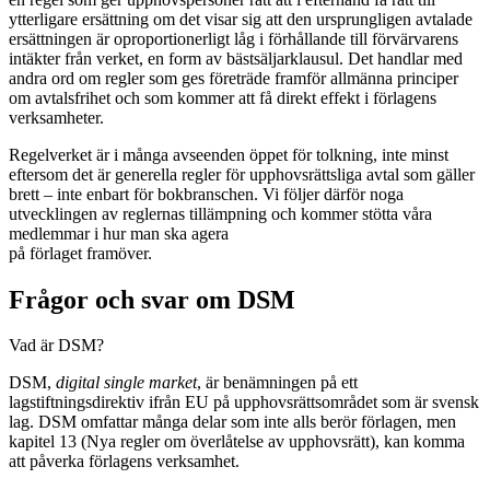
ytterligare ersättning om det visar sig att den ursprungligen avtalade
ersättningen är oproportionerligt låg i förhållande till förvärvarens
intäkter från verket, en form av bästsäljarklausul. Det handlar med
andra ord om regler som ges företräde framför allmänna principer
om avtalsfrihet och som kommer att få direkt effekt i förlagens
verksamheter.
Regelverket är i många avseenden öppet för tolkning, inte minst
eftersom det är generella regler för upphovsrättsliga avtal som gäller
brett – inte enbart för bokbranschen. Vi följer därför noga
utvecklingen av reglernas tillämpning och kommer stötta våra
medlemmar i hur man ska agera
på förlaget framöver.
Frågor och svar om DSM
Vad är DSM?
DSM,
digital single market
, är benämningen på ett
lagstiftningsdirektiv ifrån EU på upphovsrättsområdet som är svensk
lag. DSM omfattar många delar som inte alls berör förlagen, men
kapitel 13 (Nya regler om överlåtelse av upphovsrätt), kan komma
att påverka förlagens verksamhet.