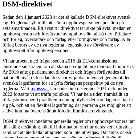
DSM-direktivet
Sedan den 1 januari 2023 är det så kallade DSM-direktivet svensk
lag. Reglerna syftar till att stärka upphovspersoners position på
avtalsmarknaden. Ett avsnitt i direktivet tar sikte på avtal mellan en
upphovsperson och förvärvare av upphovsrätt, alltså t ex författare
och förlag, översättare och förlag eller formgivare och förlag. Alla
förlag berörs av de nya reglerna i egenskap av förvärvare av
upphovsrätt från upphovspersoner.
Vi har arbetat med frågan sedan 2015 då EU-kommissionen
lanserade sin strategi om att skapa en digital inre marknad inom EU.
År 2019 antog parlamentet direktivet och frågan förflyttades till
nationell nivå, och sedan dess har vi jobbat intensivt gentemot den
svenska lagstiftaren för att lyfta förlagens perspektiv på de nya
reglerna. Vårt
remissvar
lämnades in i december 2021 och under
2022 fortsatte vi att träffa politiker. Vi har hela tiden framhållit att
förlagsbranschen i praktiken redan uppfyller det som lagen siktar in
sig på, och att en flexibel lagstiftning där parterna ges möjlighet att
själva komma överens är att föredra framför en tvingande.
DSM-direktivet innefattar generella regler om upphovspersoners rätt
till skälig ersättning, rätt till information om hur deras verk utnyttjas
samt rätt att återkalla rättigheter som inte utnyttjas. Där finns också
en regel som ger upphovspersoner rätt att i efterhand få rätt till