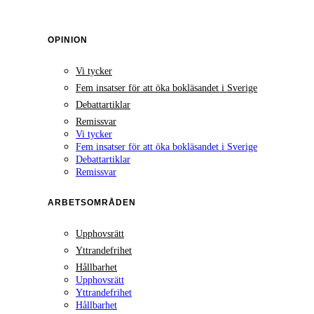
OPINION
Vi tycker
Fem insatser för att öka bokläsandet i Sverige
Debattartiklar
Remissvar
Vi tycker
Fem insatser för att öka bokläsandet i Sverige
Debattartiklar
Remissvar
ARBETSOMRÅDEN
Upphovsrätt
Yttrandefrihet
Hållbarhet
Upphovsrätt
Yttrandefrihet
Hållbarhet