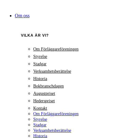
Hoppa
till
Om oss
innehåll
VILKA ÄR VI?
Om Förläggareföreningen
Styrelse
Stadgar
Verksamhetsberättelse
Historia
Bokbranschdagen
Augustpriset
Hederspriset
Kontakt
Om Förläggareföreningen
Styrelse
Stadgar
Verksamhetsberättelse
Historia