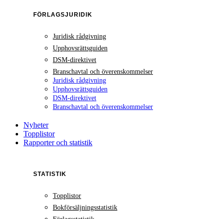
FÖRLAGSJURIDIK
Juridisk rådgivning
Upphovsrättsguiden
DSM-direktivet
Branschavtal och överenskommelser
Juridisk rådgivning
Upphovsrättsguiden
DSM-direktivet
Branschavtal och överenskommelser
Nyheter
Topplistor
Rapporter och statistik
STATISTIK
Topplistor
Bokförsäljningsstatistik