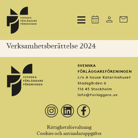
Verksamhetsberättelse 2024
SVENSKA
FÖRLÄGGAREFÖRENINGEN
c/o A house Katarinahuset
Stadsgården 6
116 45 Stockholm
info@forlaggare.se
Rättighetsförvaltning
Cookies och användaruppgifter