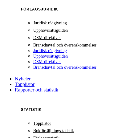
FÖRLAGSJURIDIK
Juridisk rådgivning
Upphovsrättsguiden
DSM-direktivet
Branschavtal och överenskommelser
Juridisk rådgivning
Upphovsrättsguiden
DSM-direktivet
Branschavtal och överenskommelser
Nyheter
Topplistor
Rapporter och statistik
STATISTIK
Topplistor
Bokförsäljningsstatistik