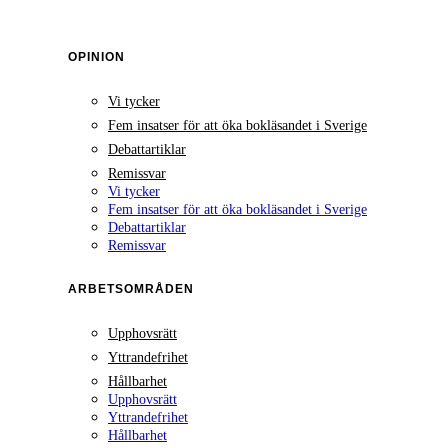
OPINION
Vi tycker
Fem insatser för att öka bokläsandet i Sverige
Debattartiklar
Remissvar
Vi tycker
Fem insatser för att öka bokläsandet i Sverige
Debattartiklar
Remissvar
ARBETSOMRÅDEN
Upphovsrätt
Yttrandefrihet
Hållbarhet
Upphovsrätt
Yttrandefrihet
Hållbarhet