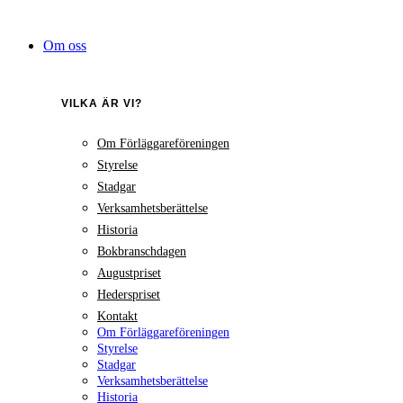
Hoppa
till
Om oss
innehåll
VILKA ÄR VI?
Om Förläggareföreningen
Styrelse
Stadgar
Verksamhetsberättelse
Historia
Bokbranschdagen
Augustpriset
Hederspriset
Kontakt
Om Förläggareföreningen
Styrelse
Stadgar
Verksamhetsberättelse
Historia