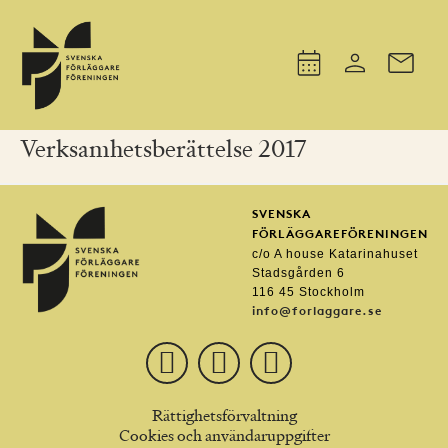
Verksamhetsberättelse 2017
SVENSKA
FÖRLÄGGAREFÖRENINGEN
c/o A house Katarinahuset
Stadsgården 6
116 45 Stockholm
info@forlaggare.se
Rättighetsförvaltning
Cookies och användaruppgifter