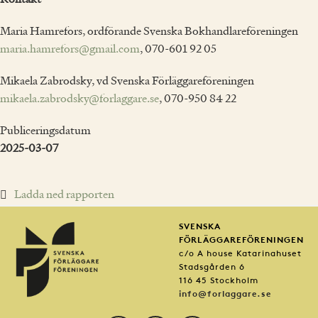
Maria Hamrefors, ordförande Svenska Bokhandlareföreningen
maria.hamrefors@gmail.com
, 070-601 92 05
Mikaela Zabrodsky, vd Svenska Förläggareföreningen
mikaela.zabrodsky@forlaggare.se
, 070-950 84 22
Publiceringsdatum
2025-03-07
Ladda ned rapporten
SVENSKA
FÖRLÄGGAREFÖRENINGEN
c/o A house Katarinahuset
Stadsgården 6
116 45 Stockholm
info@forlaggare.se