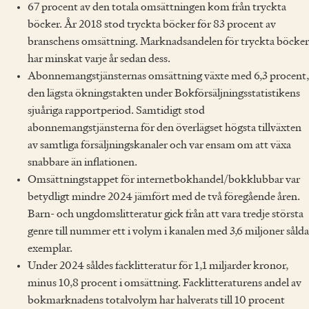
67 procent av den totala omsättningen kom från tryckta
böcker. År 2018 stod tryckta böcker för 83 procent av
branschens omsättning. Marknadsandelen för tryckta böcker
har minskat varje år sedan dess.
Abonnemangstjänsternas omsättning växte med 6,3 procent,
den lägsta ökningstakten under Bokförsäljningsstatistikens
sjuåriga rapportperiod. Samtidigt stod
abonnemangstjänsterna för den överlägset högsta tillväxten
av samtliga försäljningskanaler och var ensam om att växa
snabbare än inflationen.
Omsättningstappet för internetbokhandel/bokklubbar var
betydligt mindre 2024 jämfört med de två föregående åren.
Barn- och ungdomslitteratur gick från att vara tredje största
genre till nummer ett i volym i kanalen med 3,6 miljoner sålda
exemplar.
Under 2024 såldes facklitteratur för 1,1 miljarder kronor,
minus 10,8 procent i omsättning. Facklitteraturens andel av
bokmarknadens totalvolym har halverats till 10 procent