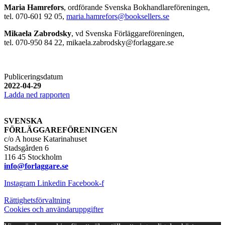
Maria Hamrefors
, ordförande Svenska Bokhandlareföreningen,
tel. 070-601 92 05,
maria.hamrefors@booksellers.se
Mikaela Zabrodsky
, vd Svenska Förläggareföreningen,
tel. 070-950 84 22, mikaela.zabrodsky@forlaggare.se
Publiceringsdatum
2022-04-29
Ladda ned rapporten
SVENSKA
FÖRLÄGGAREFÖRENINGEN
c/o A house Katarinahuset
Stadsgården 6
116 45 Stockholm
info@forlaggare.se
Instagram
Linkedin
Facebook-f
Rättighetsförvaltning
Cookies och användaruppgifter