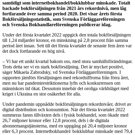
samtidigt som internetbokhandel/bokklubbar minskade. Totalt
backade bokförsäljningen från 2021 års rekordnivå, men låg
fortfarande över samma period 2020. Det visar årets första
Bokförsäljningsstatistik, som Svenska Förläggareföreningen
och Svenska Bokhandlareföreningen publicerar idag.
Under det första kvartalet 2022 uppgick den totala bokförsäljningen
till 1,24 miljarder kronor, en minskning på 2,8 procent från samma
period året innan. Sett till det första kvartalet de senaste fem åren var
det dock fortfarande en hög nivå.
– Vi har ett unikt kvartal bakom oss, med stora samhällsförändringar.
Trots detta ser vi en stark bokförsäljning. Det är mycket positivt,
säger Mikaela Zabrodsky, vd Svenska Förläggareföreningen. I
rapporten jämförs försäljningen med rekordsiffrorna från förra året,
men nu har pandemirestriktionerna lyfts och konkurrensen om
människors tid ökat. Dessutom innebär det oroliga världsläget med
kriget i Ukraina en stor osäkerhet för alla.
Under pandemin uppnådde bokförsäljningen rekordnivåer, drivet av
digital distribution och konsumtion. När det första kvartalet 2022
summeras fanns tillväxten dels i fysisk bokhandel, som ökade med
26,7 miljoner kronor eller 12,8 procent, dels i de digitala
abonnemangstjänsterna, med en uppgång på 20,4 miljoner kronor
eller 6,3 procent. Internetbokhandel/ bokklubbar minskade med 79,4