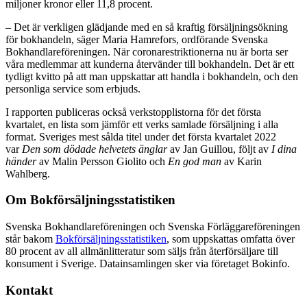
miljoner kronor eller 11,8 procent.
– Det är verkligen glädjande med en så kraftig försäljningsökning
för bokhandeln, säger Maria Hamrefors, ordförande Svenska
Bokhandlareföreningen. När coronarestriktionerna nu är borta ser
våra medlemmar att kunderna återvänder till bokhandeln. Det är ett
tydligt kvitto på att man uppskattar att handla i bokhandeln, och den
personliga service som erbjuds.
I rapporten publiceras också verkstopplistorna för det första
kvartalet, en lista som jämför ett verks samlade försäljning i alla
format. Sveriges mest sålda titel under det första kvartalet 2022
var
Den som dödade helvetets änglar
av Jan Guillou, följt av
I dina
händer
av Malin Persson Giolito och
En god man
av Karin
Wahlberg.
Om Bokförsäljningsstatistiken
Svenska Bokhandlareföreningen och Svenska Förläggareföreningen
står bakom
Bokförsäljningsstatistiken
, som uppskattas omfatta över
80 procent av all allmänlitteratur som säljs från återförsäljare till
konsument i Sverige. Datainsamlingen sker via företaget Bokinfo.
Kontakt