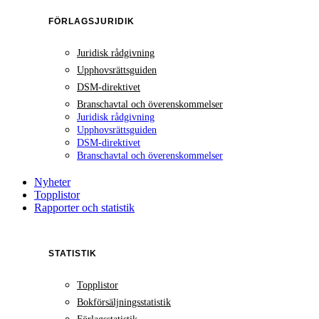
FÖRLAGSJURIDIK
Juridisk rådgivning
Upphovsrättsguiden
DSM-direktivet
Branschavtal och överenskommelser
Juridisk rådgivning
Upphovsrättsguiden
DSM-direktivet
Branschavtal och överenskommelser
Nyheter
Topplistor
Rapporter och statistik
STATISTIK
Topplistor
Bokförsäljningsstatistik