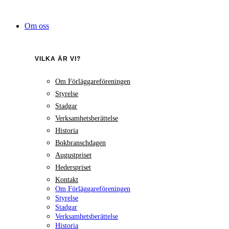
Hoppa
till
Om oss
innehåll
VILKA ÄR VI?
Om Förläggareföreningen
Styrelse
Stadgar
Verksamhetsberättelse
Historia
Bokbranschdagen
Augustpriset
Hederspriset
Kontakt
Om Förläggareföreningen
Styrelse
Stadgar
Verksamhetsberättelse
Historia