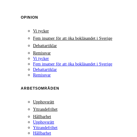
OPINION
Vi tycker
Fem insatser för att öka bokläsandet i Sverige
Debattartiklar
Remissvar
Vi tycker
Fem insatser för att öka bokläsandet i Sverige
Debattartiklar
Remissvar
ARBETSOMRÅDEN
Upphovsrätt
Yttrandefrihet
Hållbarhet
Upphovsrätt
Yttrandefrihet
Hållbarhet