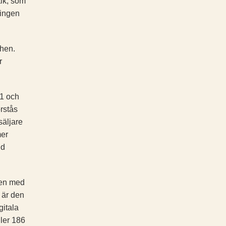
tik, som
ingen
chen.
r
21 och
rstås
rsäljare
mer
id
gen med
 är den
gitala
ler 186