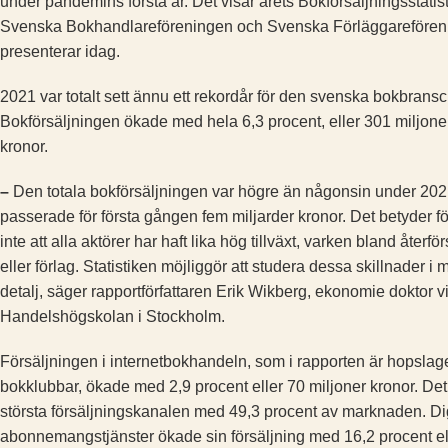
under pandemins första år. Det visar årets Bokförsäljningsstatis
Svenska Bokhandlareföreningen och Svenska Förläggarefören
presenterar idag.
2021 var totalt sett ännu ett rekordår för den svenska bokbrans
Bokförsäljningen ökade med hela 6,3 procent, eller 301 miljone
kronor.
–
Den totala bokförsäljningen var högre än någonsin under 20
passerade för första gången fem miljarder kronor. Det betyder fö
inte att alla aktörer har haft lika hög tillväxt, varken bland återfö
eller förlag. Statistiken möjliggör att studera dessa skillnader i 
detalj, säger rapportförfattaren Erik Wikberg, ekonomie doktor v
Handelshögskolan i Stockholm.
Försäljningen i internetbokhandeln, som i rapporten är hopsla
bokklubbar, ökade med 2,9 procent eller 70 miljoner kronor. Det
största försäljningskanalen med 49,3 procent av marknaden. Di
abonnemangstjänster ökade sin försäljning med 16,2 procent el