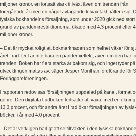
miljoner kronor, en fortsatt stark tillväxt även om trenden från
föregående år med en något avtagande tillväxttakt håller i sig. 
fysiska bokhandelns försäljning, som under 2020 gick ned stort
grund av pandemirestriktionerna, ökade med 4,3 procent eller 
miljoner kronor.
–
Det är mycket roligt att bokmarknaden som helhet växer för s
året i rad. Det är inte bara en pandemieffekt, även om den har fö
trenden. Boken har flera starka år bakom sig, och inget tyder på
utvecklingen mattas av, säger Jesper Monthán, ordförande för
Förläggareföreningen.
I rapporten redovisas försäljningen uppdelad på kanal, format 
genre. Den digitala ljudboken fortsätter att växa, med en ökning
13,3 procent, och för andra året i rad ökar försäljningen av fysis
böcker, i år med 4,0 procent.
–
Det är verkligen härligt att se tillväxten i den fysiska bokhand