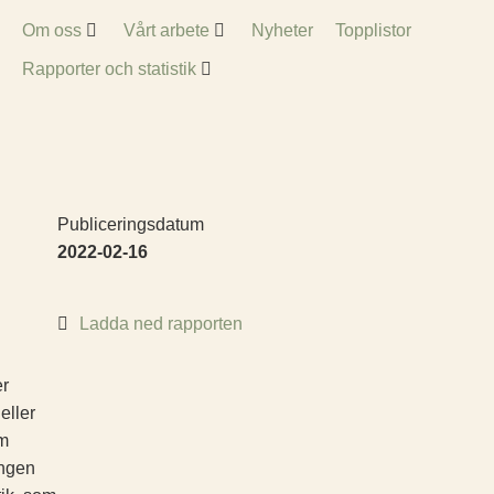
Om oss
Vårt arbete
Nyheter
Topplistor
Rapporter och statistik
Publiceringsdatum
2022-02-16
Ladda ned rapporten
er
eller
om
ången