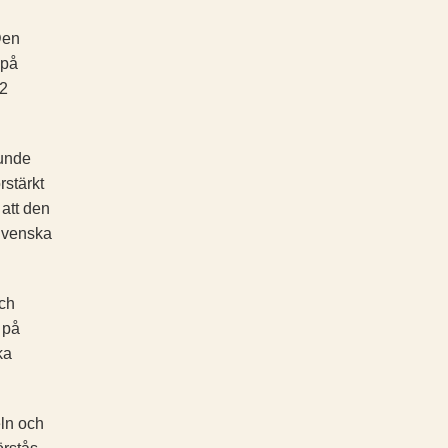
Den
 på
42
junde
rstärkt
 att den
 Svenska
och
 på
ka
eln och