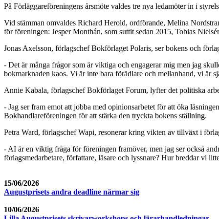
På Förläggareföreningens årsmöte valdes tre nya ledamöter in i styr
Vid stämman omvaldes Richard Herold, ordförande, Melina Nordstrand
för föreningen: Jesper Monthán, som suttit sedan 2015, Tobias Nielsé
Jonas Axelsson, förlagschef Bokförlaget Polaris, ser bokens och förla
- Det är många frågor som är viktiga och engagerar mig men jag skulle 
bokmarknaden kaos. Vi är inte bara förädlare och mellanhand, vi är sj
Annie Kabala, förlagschef Bokförlaget Forum, lyfter det politiska arbe
- Jag ser fram emot att jobba med opinionsarbetet för att öka läsninge
Bokhandlareföreningen för att stärka den tryckta bokens ställning.
Petra Ward, förlagschef Wapi, resonerar kring vikten av tillväxt i förl
- AI är en viktig fråga för föreningen framöver, men jag ser också and
förlagsmedarbetare, författare, läsare och lyssnare? Hur breddar vi litte
15/06/2026
Augustprisets andra deadline närmar sig
10/06/2026
Lilla Augustprisets skrivarworkshops och lärarhandledningar