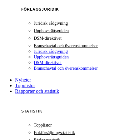
FÖRLAGSJURIDIK
Juridisk rådgivning
Upphovsrättsguiden
DSM-direktivet
Branschavtal och överenskommelser
Juridisk rådgivning
Upphovsrättsguiden
DSM-direktivet
Branschavtal och överenskommelser
Nyheter
Topplistor
Rapporter och statistik
STATISTIK
Topplistor
Bokförsäljningsstatistik