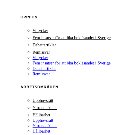
OPINION
Vi tycker
Fem insatser för att öka bokläsandet i Sverige
Debattartiklar
Remissvar
Vi tycker
Fem insatser för att öka bokläsandet i Sverige
Debattartiklar
Remissvar
ARBETSOMRÅDEN
Upphovsrätt
Yttrandefrihet
Hållbarhet
Upphovsrätt
Yttrandefrihet
Hållbarhet