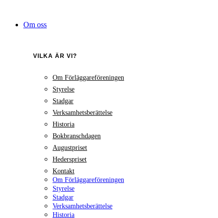
Hoppa
till
Om oss
innehåll
VILKA ÄR VI?
Om Förläggareföreningen
Styrelse
Stadgar
Verksamhetsberättelse
Historia
Bokbranschdagen
Augustpriset
Hederspriset
Kontakt
Om Förläggareföreningen
Styrelse
Stadgar
Verksamhetsberättelse
Historia