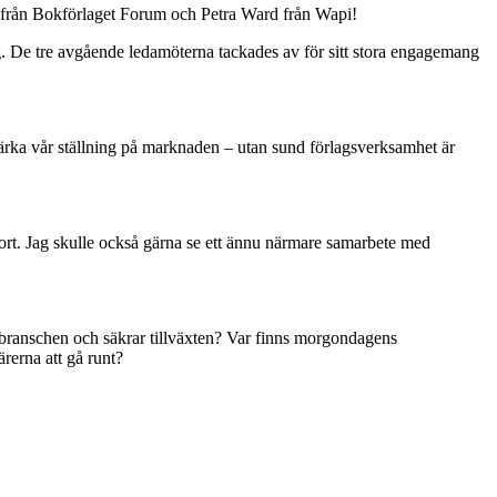
a från Bokförlaget Forum och Petra Ward från Wapi!
 De tre avgående ledamöterna tackades av för sitt stora engagemang
stärka vår ställning på marknaden – utan sund förlagsverksamhet är
tort. Jag skulle också gärna se ett ännu närmare samarbete med
 i branschen och säkrar tillväxten? Var finns morgondagens
ärerna att gå runt?