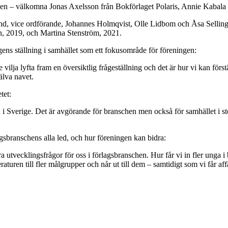
elsen – välkomna Jonas Axelsson från Bokförlaget Polaris, Annie Kabal
, vice ordförande, Johannes Holmqvist, Olle Lidbom och Åsa Selling.
n, 2019, och Martina Stenström, 2021.
gens ställning i samhället som ett fokusområde för föreningen:
vilja lyfta fram en översiktlig frågeställning och det är hur vi kan för
älva navet.
tet:
n i Sverige. Det är avgörande för branschen men också för samhället i s
agsbranschens alla led, och hur föreningen kan bidra:
ra utvecklingsfrågor för oss i förlagsbranschen. Hur får vi in fler unga
raturen till fler målgrupper och når ut till dem – samtidigt som vi får aff