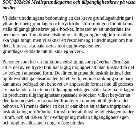
SOU 2024:96 Mediegrundlagarna och tillgänglighetskrav på vissa
medier
Vi delar utredningens bedömning att det krävs grundlagsändringar i
yttrandefrihetsgrundlagen och tryckfrihetsförordningen för att kunna
ställa tillgänglighetskrav på e-böcker. Intresset av att underlätta för
personer med funktionsnedsättning att tillgodogöra sig information
ska väga tungt, men vi saknar ett resonemang i utredningen om hur
detta intresse ska balanseras mot upphovspersoners
grundlagsskyddade rätt till sina egna verk.
Personer som har en funktionsnedsättning som påverkar förmågan
att ta del av en tryckt bok har laglig möjlighet att utan kostnad få del
av boken i anpassad form. Det är en ingripande inskränkning i den
upphovsrättsliga ensamrätten till ett verk, en inskränkning som bara
kan anses befogad om behovet av anpassade format inte tillgodoses
av marknaden. I och med tillgänglighetslagen ställs krav på förlagen
att producera tillgänglighetsanspassade e-böcker, vilket betyder att
den kommersiella marknaden framöver kommer att tillgodose det
behovet. Vi menar därför att det är otänkbart att sådana ingripande
inskränkningar oförändrat fortgår efter att tillgänglighetslagen träder
i kraft, och att risken för överlappning mellan tillgänglighetslagen
och upphovsrättslagen noga måste utredas.