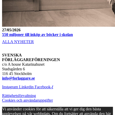
27/05/2026
550 miljoner till inköp av böcker i skolan
ALLA NYHETER
SVENSKA
FÖRLÄGGAREFÖRENINGEN
c/o A house Katarinahuset
Stadsgården 6
116 45 Stockholm
info@forlaggare.se
Instagram
Linkedin
Facebook-f
Rättighetsförvaltning
Cookies och användaruppgifter
Vi använder cookies för att säkerställa att vi ger dig den bästa
upplevelsen på vår webbplats. Om du fortsätter att använda den här