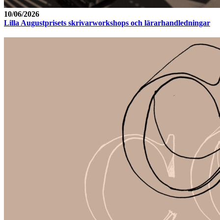
10/06/2026
Lilla Augustprisets skrivarworkshops och lärarhandledningar