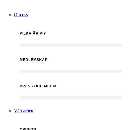
Hoppa
till
Om oss
innehåll
VILKA ÄR VI?
MEDLEMSKAP
PRESS OCH MEDIA
Vårt arbete
OPINION