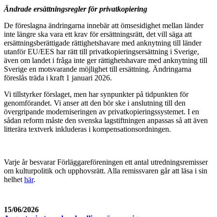
Ändrade ersättningsregler för privatkopiering
De föreslagna ändringarna innebär att ömsesidighet mellan länder
inte längre ska vara ett krav för ersättningsrätt, det vill säga att
ersättningsberättigade rättighetshavare med anknytning till länder
utanför EU/EES har rätt till privatkopieringsersättning i Sverige,
även om landet i fråga inte ger rättighetshavare med anknytning till
Sverige en motsvarande möjlighet till ersättning. Ändringarna
föreslås träda i kraft 1 januari 2026.
Vi tillstyrker förslaget, men har synpunkter på tidpunkten för
genomförandet. Vi anser att den bör ske i anslutning till den
övergripande moderniseringen av privatkopieringssystemet. I en
sådan reform måste den svenska lagstiftningen anpassas så att även
litterära textverk inkluderas i kompensationsordningen.
Varje år besvarar Förläggareföreningen ett antal utredningsremisser
om kulturpolitik och upphovsrätt. Alla remissvaren går att läsa i sin
helhet
här
.
15/06/2026