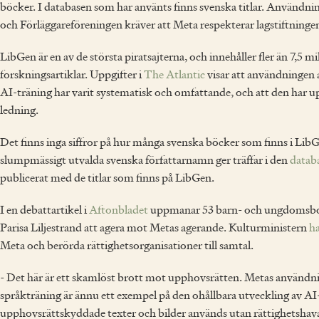
böcker. I databasen som har använts finns svenska titlar. Användn
och Förläggareföreningen kräver att Meta respekterar lagstiftninge
LibGen är en av de största piratsajterna, och innehåller fler än 7,5 
forskningsartiklar. Uppgifter i
The Atlantic
visar att användningen 
AI-träning har varit systematisk och omfattande, och att den har 
ledning.
Det finns inga siffror på hur många svenska böcker som finns i LibG
slumpmässigt utvalda svenska författarnamn ger träffar i den
datab
publicerat med de titlar som finns på LibGen.
I en debattartikel i
Aftonbladet
uppmanar 53 barn- och ungdomsbok
Parisa Liljestrand att agera mot Metas agerande. Kulturministern
ha
Meta och berörda rättighetsorganisationer till samtal.
- Det här är ett skamlöst brott mot upphovsrätten. Metas användni
språkträning är ännu ett exempel på den ohållbara utveckling av AI-v
upphovsrättskyddade texter och bilder används utan rättighetshava