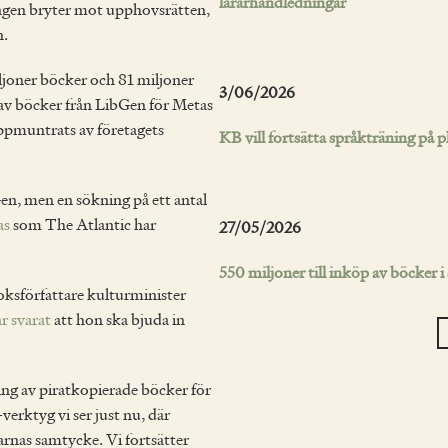
lärarhandledningar
ingen bryter mot upphovsrätten,
n.
miljoner böcker och 81 miljoner
3/06/2026
av böcker från LibGen för Metas
uppmuntrats av företagets
KB vill fortsätta språkträning på 
en, men en sökning på ett antal
as
som The Atlantic har
27/05/2026
550 miljoner till inköp av böcker i
sförfattare kulturminister
r svarat
att hon ska bjuda in
ng av piratkopierade böcker för
erktyg vi ser just nu, där
rnas samtycke. Vi fortsätter