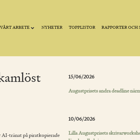
VÅRT ARBETE
NYHETER
TOPPLISTOR
RAPPORTER OCH S
skamlöst
15/06/2026
Augustprisets andra deadline närm
10/06/2026
Lilla Augustprisets skrivarworksh
 AI-tränat på piratkopierade