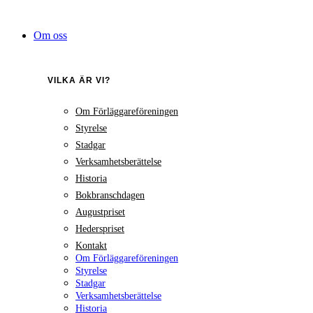
Hoppa
till
Om oss
innehåll
VILKA ÄR VI?
Om Förläggareföreningen
Styrelse
Stadgar
Verksamhetsberättelse
Historia
Bokbranschdagen
Augustpriset
Hederspriset
Kontakt
Om Förläggareföreningen
Styrelse
Stadgar
Verksamhetsberättelse
Historia