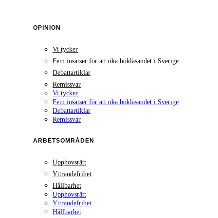
OPINION
Vi tycker
Fem insatser för att öka bokläsandet i Sverige
Debattartiklar
Remissvar
Vi tycker
Fem insatser för att öka bokläsandet i Sverige
Debattartiklar
Remissvar
ARBETSOMRÅDEN
Upphovsrätt
Yttrandefrihet
Hållbarhet
Upphovsrätt
Yttrandefrihet
Hållbarhet