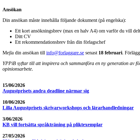
Ansökan
Din ansökan måste innehålla följande dokument (på engelska):
Ett kort ansökningsbrev (max en halv A4) om varför du vill del
Ditt CV
Ett rekommendationsbrev från din förlagschef
Mejla din ansökan till
info@forlaggare.se
senast
18 februari
. Förlägg
YPPiB syftar till att inspirera och sammanföra en ny generation av f
opinionsarbete.
15/06/2026
Augustprisets andra deadline närmar sig
10/06/2026
Lilla Augustprisets skrivarworkshops och lärarhandledningar
3/06/2026
KB vill fortsätta språkträning på pliktexemplar
27/05/2026