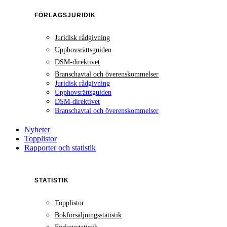
FÖRLAGSJURIDIK
Juridisk rådgivning
Upphovsrättsguiden
DSM-direktivet
Branschavtal och överenskommelser
Juridisk rådgivning
Upphovsrättsguiden
DSM-direktivet
Branschavtal och överenskommelser
Nyheter
Topplistor
Rapporter och statistik
STATISTIK
Topplistor
Bokförsäljningsstatistik