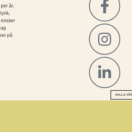
 per år,
lyrik,
, essäer
lag
ker på
ALLA V