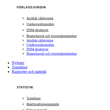
FÖRLAGSJURIDIK
Juridisk rådgivning
Upphovsrättsguiden
DSM-direktivet
Branschavtal och överenskommelser
Juridisk rådgivning
Upphovsrättsguiden
DSM-direktivet
Branschavtal och överenskommelser
Nyheter
Topplistor
Rapporter och statistik
STATISTIK
Topplistor
Bokförsäljningsstatistik