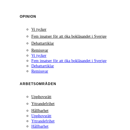
OPINION
Vi tycker
Fem insatser för att öka bokläsandet i Sverige
Debattartiklar
Remissvar
Vi tycker
Fem insatser för att öka bokläsandet i Sverige
Debattartiklar
Remissvar
ARBETSOMRÅDEN
Upphovsrätt
Yttrandefrihet
Hållbarhet
Upphovsrätt
Yttrandefrihet
Hållbarhet