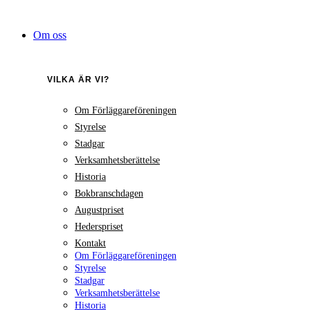
Hoppa
till
Om oss
innehåll
VILKA ÄR VI?
Om Förläggareföreningen
Styrelse
Stadgar
Verksamhetsberättelse
Historia
Bokbranschdagen
Augustpriset
Hederspriset
Kontakt
Om Förläggareföreningen
Styrelse
Stadgar
Verksamhetsberättelse
Historia