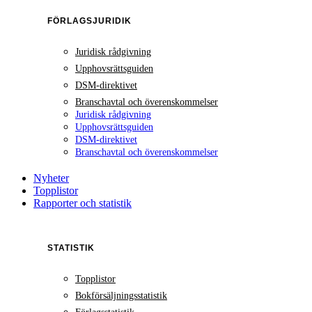
FÖRLAGSJURIDIK
Juridisk rådgivning
Upphovsrättsguiden
DSM-direktivet
Branschavtal och överenskommelser
Juridisk rådgivning
Upphovsrättsguiden
DSM-direktivet
Branschavtal och överenskommelser
Nyheter
Topplistor
Rapporter och statistik
STATISTIK
Topplistor
Bokförsäljningsstatistik