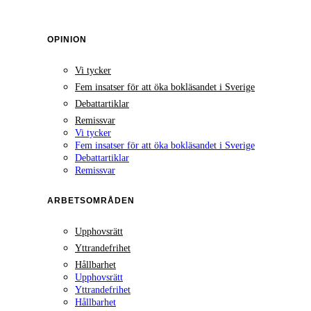
OPINION
Vi tycker
Fem insatser för att öka bokläsandet i Sverige
Debattartiklar
Remissvar
Vi tycker
Fem insatser för att öka bokläsandet i Sverige
Debattartiklar
Remissvar
ARBETSOMRÅDEN
Upphovsrätt
Yttrandefrihet
Hållbarhet
Upphovsrätt
Yttrandefrihet
Hållbarhet