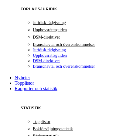
FÖRLAGSJURIDIK
Juridisk rådgivning
Upphovsrättsguiden
DSM-direktivet
Branschavtal och överenskommelser
Juridisk rådgivning
Upphovsrättsguiden
DSM-direktivet
Branschavtal och överenskommelser
Nyheter
Topplistor
Rapporter och statistik
STATISTIK
Topplistor
Bokförsäljningsstatistik