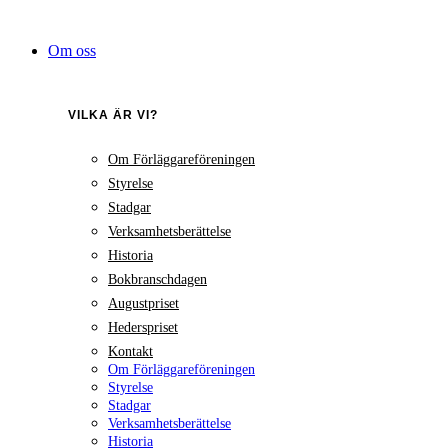
Hoppa
till
Om oss
innehåll
VILKA ÄR VI?
Om Förläggareföreningen
Styrelse
Stadgar
Verksamhetsberättelse
Historia
Bokbranschdagen
Augustpriset
Hederspriset
Kontakt
Om Förläggareföreningen
Styrelse
Stadgar
Verksamhetsberättelse
Historia