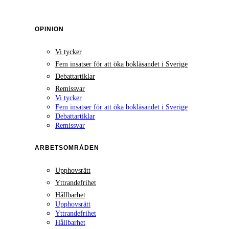
OPINION
Vi tycker
Fem insatser för att öka bokläsandet i Sverige
Debattartiklar
Remissvar
Vi tycker
Fem insatser för att öka bokläsandet i Sverige
Debattartiklar
Remissvar
ARBETSOMRÅDEN
Upphovsrätt
Yttrandefrihet
Hållbarhet
Upphovsrätt
Yttrandefrihet
Hållbarhet