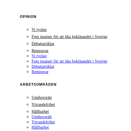
OPINION
Vi tycker
Fem insatser för att öka bokläsandet i Sverige
Debattartiklar
Remissvar
Vi tycker
Fem insatser för att öka bokläsandet i Sverige
Debattartiklar
Remissvar
ARBETSOMRÅDEN
Upphovsrätt
Yttrandefrihet
Hållbarhet
Upphovsrätt
Yttrandefrihet
Hållbarhet