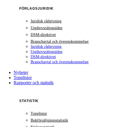
FÖRLAGSJURIDIK
Juridisk rådgivning
Upphovsrättsguiden
DSM-direktivet
Branschavtal och överenskommelser
Juridisk rådgivning
Upphovsrättsguiden
DSM-direktivet
Branschavtal och överenskommelser
Nyheter
Topplistor
Rapporter och statistik
STATISTIK
Topplistor
Bokförsäljningsstatistik