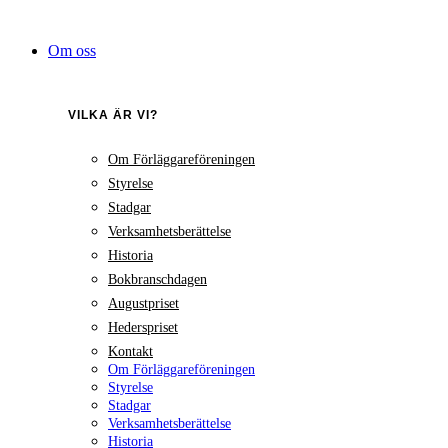
Hoppa
till
Om oss
innehåll
VILKA ÄR VI?
Om Förläggareföreningen
Styrelse
Stadgar
Verksamhetsberättelse
Historia
Bokbranschdagen
Augustpriset
Hederspriset
Kontakt
Om Förläggareföreningen
Styrelse
Stadgar
Verksamhetsberättelse
Historia