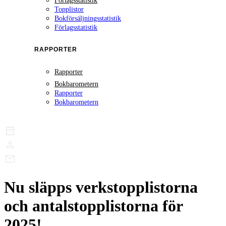
Förlagsstatistik
Topplistor
Bokförsäljningsstatistik
Förlagsstatistik
RAPPORTER
Rapporter
Bokbarometern
Rapporter
Bokbarometern
Nu släpps verkstopplistorna
och antalstopplistorna för
2025!