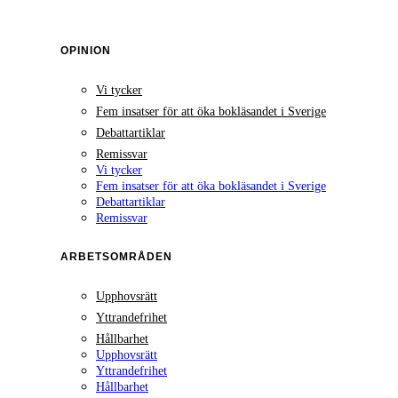
OPINION
Vi tycker
Fem insatser för att öka bokläsandet i Sverige
Debattartiklar
Remissvar
Vi tycker
Fem insatser för att öka bokläsandet i Sverige
Debattartiklar
Remissvar
ARBETSOMRÅDEN
Upphovsrätt
Yttrandefrihet
Hållbarhet
Upphovsrätt
Yttrandefrihet
Hållbarhet