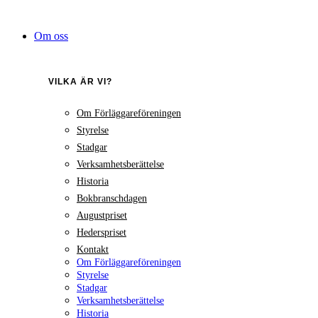
Hoppa
till
Om oss
innehåll
VILKA ÄR VI?
Om Förläggareföreningen
Styrelse
Stadgar
Verksamhetsberättelse
Historia
Bokbranschdagen
Augustpriset
Hederspriset
Kontakt
Om Förläggareföreningen
Styrelse
Stadgar
Verksamhetsberättelse
Historia