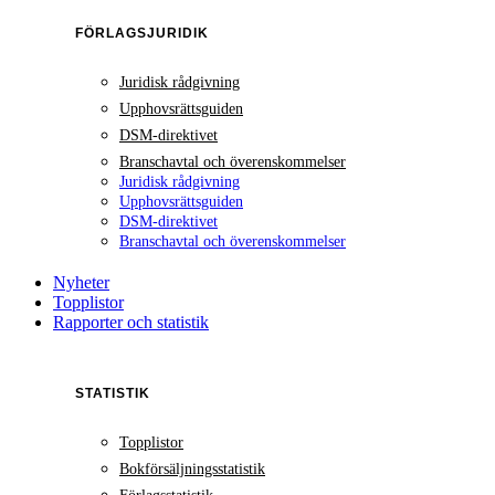
FÖRLAGSJURIDIK
Juridisk rådgivning
Upphovsrättsguiden
DSM-direktivet
Branschavtal och överenskommelser
Juridisk rådgivning
Upphovsrättsguiden
DSM-direktivet
Branschavtal och överenskommelser
Nyheter
Topplistor
Rapporter och statistik
STATISTIK
Topplistor
Bokförsäljningsstatistik