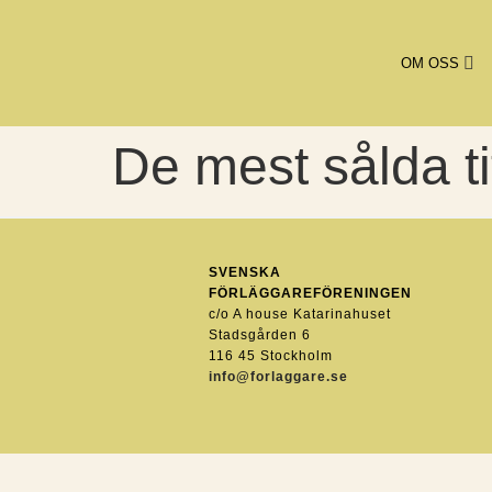
OM OSS
De mest sålda ti
SVENSKA
FÖRLÄGGAREFÖRENINGEN
c/o A house Katarinahuset
Stadsgården 6
116 45 Stockholm
info@forlaggare.se