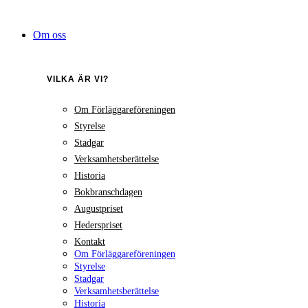
Hoppa
till
Om oss
innehåll
VILKA ÄR VI?
Om Förläggareföreningen
Styrelse
Stadgar
Verksamhetsberättelse
Historia
Bokbranschdagen
Augustpriset
Hederspriset
Kontakt
Om Förläggareföreningen
Styrelse
Stadgar
Verksamhetsberättelse
Historia