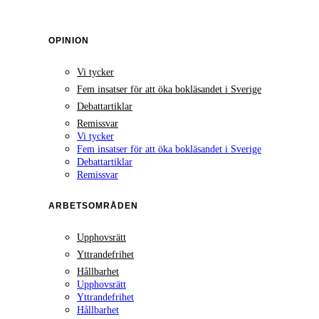
OPINION
Vi tycker
Fem insatser för att öka bokläsandet i Sverige
Debattartiklar
Remissvar
Vi tycker
Fem insatser för att öka bokläsandet i Sverige
Debattartiklar
Remissvar
ARBETSOMRÅDEN
Upphovsrätt
Yttrandefrihet
Hållbarhet
Upphovsrätt
Yttrandefrihet
Hållbarhet