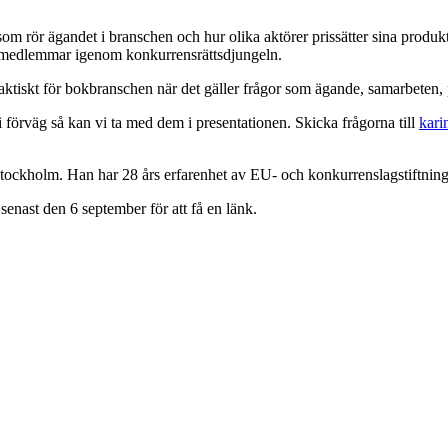
m rör ägandet i branschen och hur olika aktörer prissätter sina produkte
ns medlemmar igenom konkurrensrättsdjungeln.
aktiskt för bokbranschen när det gäller frågor som ägande, samarbeten, 
i förväg så kan vi ta med dem i presentationen. Skicka frågorna till
kari
ckholm. Han har 28 års erfarenhet av EU- och konkurrenslagstiftning, 
senast den 6 september för att få en länk.