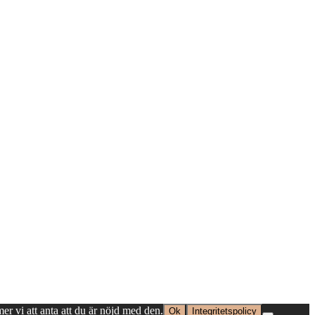
er vi att anta att du är nöjd med den.
Ok
Integritetspolicy