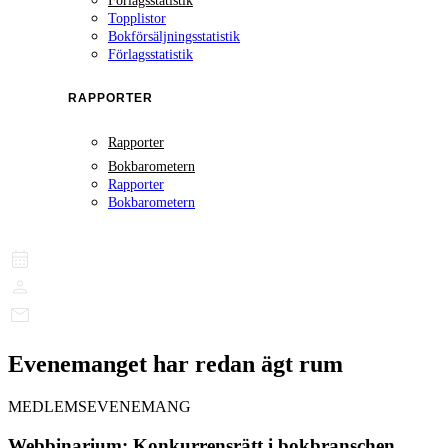
Förlagsstatistik
Topplistor
Bokförsäljningsstatistik
Förlagsstatistik
RAPPORTER
Rapporter
Bokbarometern
Rapporter
Bokbarometern
Evenemanget har redan ägt rum
MEDLEMSEVENEMANG
Webbinarium: Konkurrensrätt i bokbranschen