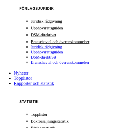
FÖRLAGSJURIDIK
Juridisk rådgivning
Upphovsrättsguiden
DSM-direktivet
Branschavtal och överenskommelser
Juridisk rådgivning
Upphovsrättsguiden
DSM-direktivet
Branschavtal och överenskommelser
Nyheter
Topplistor
Rapporter och statistik
STATISTIK
Topplistor
Bokförsäljningsstatistik