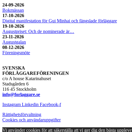
24-09-2026
Bokmässan
17-10-2026
Digital manifestation för Gui Minhai och fängslade förläggare
19-10-2026
Augustpriset: Och de nominerade är…
23-11-2026
Augustgalan
08-12-2026
Föreningsmöte
SVENSKA
FÖRLÄGGAREFÖRENINGEN
c/o A house Katarinahuset
Stadsgården 6
116 45 Stockholm
info@forlaggare.se
Instagram
Linkedin
Facebook-f
Rättighetsförvaltning
Cookies och användaruppgifter
Vi använder cookies för att säkerställa att vi ger dig den bästa upple