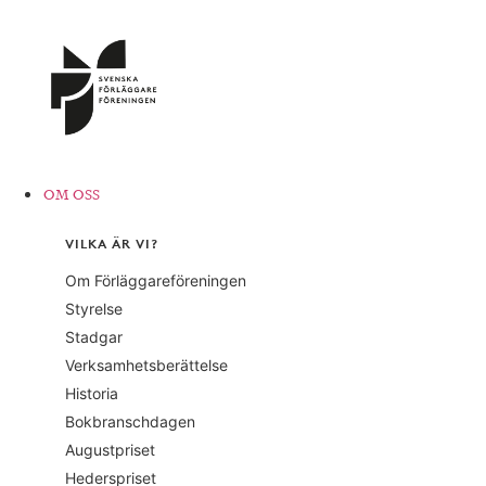
Hoppa
till
innehåll
OM OSS
VILKA ÄR VI?
Om Förläggareföreningen
Styrelse
Stadgar
Verksamhetsberättelse
Historia
Bokbranschdagen
Augustpriset
Hederspriset