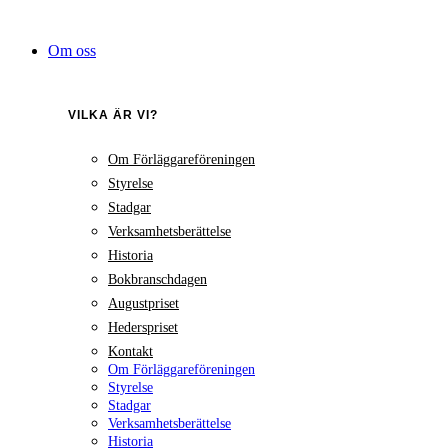
Hoppa
till
Om oss
innehåll
VILKA ÄR VI?
Om Förläggareföreningen
Styrelse
Stadgar
Verksamhetsberättelse
Historia
Bokbranschdagen
Augustpriset
Hederspriset
Kontakt
Om Förläggareföreningen
Styrelse
Stadgar
Verksamhetsberättelse
Historia