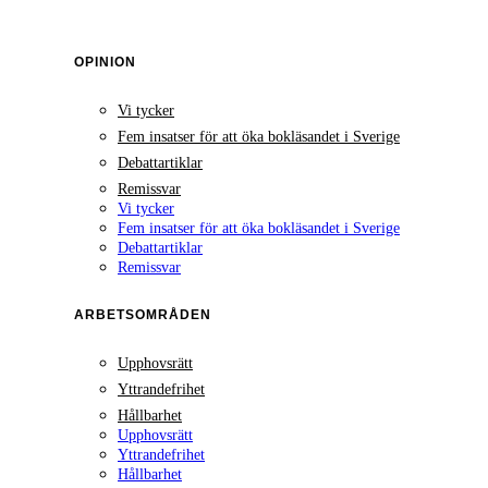
OPINION
Vi tycker
Fem insatser för att öka bokläsandet i Sverige
Debattartiklar
Remissvar
Vi tycker
Fem insatser för att öka bokläsandet i Sverige
Debattartiklar
Remissvar
ARBETSOMRÅDEN
Upphovsrätt
Yttrandefrihet
Hållbarhet
Upphovsrätt
Yttrandefrihet
Hållbarhet