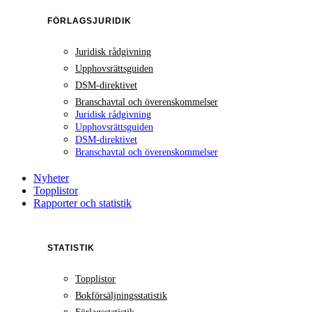
FÖRLAGSJURIDIK
Juridisk rådgivning
Upphovsrättsguiden
DSM-direktivet
Branschavtal och överenskommelser
Juridisk rådgivning
Upphovsrättsguiden
DSM-direktivet
Branschavtal och överenskommelser
Nyheter
Topplistor
Rapporter och statistik
STATISTIK
Topplistor
Bokförsäljningsstatistik