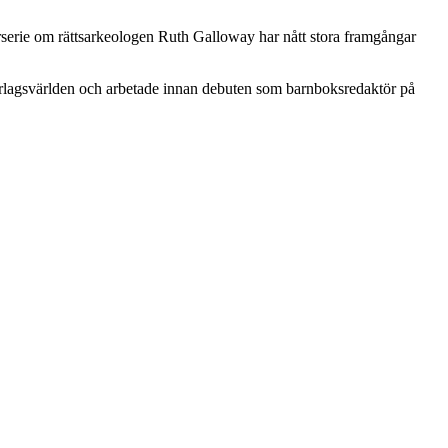
rserie om rättsarkeologen Ruth Galloway har nått stora framgångar
förlagsvärlden och arbetade innan debuten som barnboksredaktör på