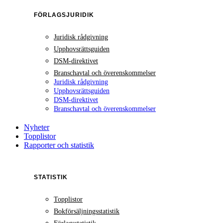
FÖRLAGSJURIDIK
Juridisk rådgivning
Upphovsrättsguiden
DSM-direktivet
Branschavtal och överenskommelser
Juridisk rådgivning
Upphovsrättsguiden
DSM-direktivet
Branschavtal och överenskommelser
Nyheter
Topplistor
Rapporter och statistik
STATISTIK
Topplistor
Bokförsäljningsstatistik