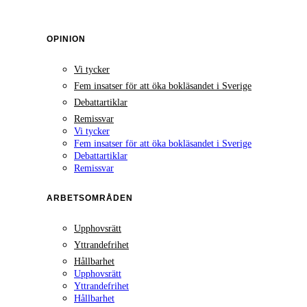
OPINION
Vi tycker
Fem insatser för att öka bokläsandet i Sverige
Debattartiklar
Remissvar
Vi tycker
Fem insatser för att öka bokläsandet i Sverige
Debattartiklar
Remissvar
ARBETSOMRÅDEN
Upphovsrätt
Yttrandefrihet
Hållbarhet
Upphovsrätt
Yttrandefrihet
Hållbarhet