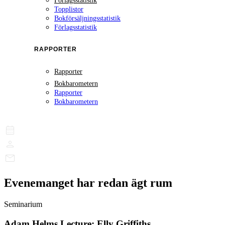
Förlagsstatistik
Topplistor
Bokförsäljningsstatistik
Förlagsstatistik
RAPPORTER
Rapporter
Bokbarometern
Rapporter
Bokbarometern
Evenemanget har redan ägt rum
Seminarium
Adam Helms Lecture: Elly Griffiths