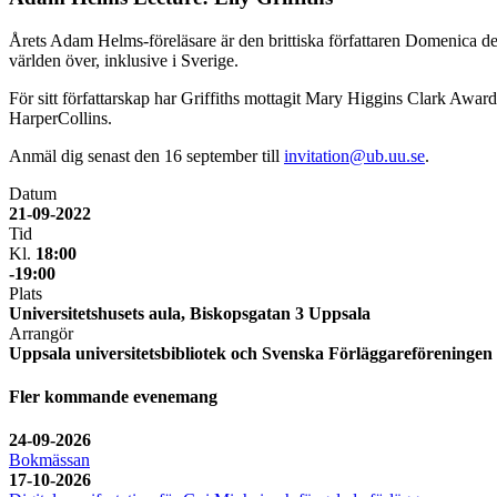
Årets Adam Helms-föreläsare är den brittiska författaren Domenica de
världen över, inklusive i Sverige.
För sitt författarskap har Griffiths mottagit Mary Higgins Clark Aw
HarperCollins.
Anmäl dig senast den 16 september till
invitation@ub.uu.se
.
Datum
21-09-2022
Tid
Kl.
18:00
-19:00
Plats
Universitetshusets aula, Biskopsgatan 3 Uppsala
Arrangör
Uppsala universitetsbibliotek och Svenska Förläggareföreningen
Fler kommande evenemang
24-09-2026
Bokmässan
17-10-2026