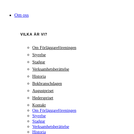
Hoppa
till
Om oss
innehåll
VILKA ÄR VI?
Om Förläggareföreningen
Styrelse
Stadgar
Verksamhetsberättelse
Historia
Bokbranschdagen
Augustpriset
Hederspriset
Kontakt
Om Förläggareföreningen
Styrelse
Stadgar
Verksamhetsberättelse
Historia