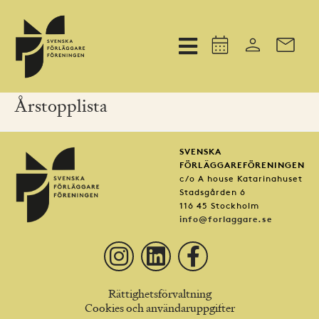
Årstopplista
SVENSKA
FÖRLÄGGAREFÖRENINGEN
c/o A house Katarinahuset
Stadsgården 6
116 45 Stockholm
info@forlaggare.se
Rättighetsförvaltning
Cookies och användaruppgifter