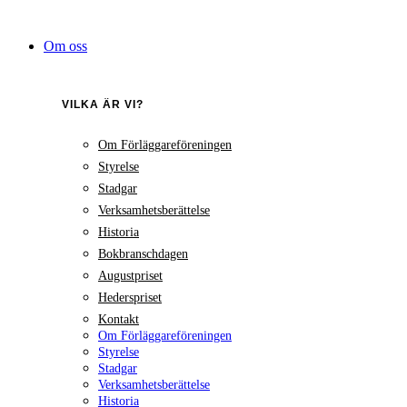
Hoppa
till
Om oss
innehåll
VILKA ÄR VI?
Om Förläggareföreningen
Styrelse
Stadgar
Verksamhetsberättelse
Historia
Bokbranschdagen
Augustpriset
Hederspriset
Kontakt
Om Förläggareföreningen
Styrelse
Stadgar
Verksamhetsberättelse
Historia