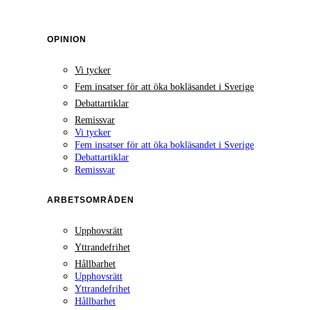
OPINION
Vi tycker
Fem insatser för att öka bokläsandet i Sverige
Debattartiklar
Remissvar
Vi tycker
Fem insatser för att öka bokläsandet i Sverige
Debattartiklar
Remissvar
ARBETSOMRÅDEN
Upphovsrätt
Yttrandefrihet
Hållbarhet
Upphovsrätt
Yttrandefrihet
Hållbarhet