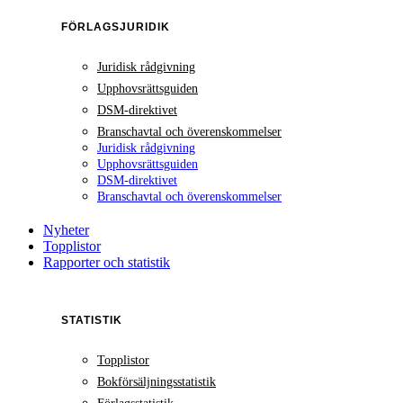
FÖRLAGSJURIDIK
Juridisk rådgivning
Upphovsrättsguiden
DSM-direktivet
Branschavtal och överenskommelser
Juridisk rådgivning
Upphovsrättsguiden
DSM-direktivet
Branschavtal och överenskommelser
Nyheter
Topplistor
Rapporter och statistik
STATISTIK
Topplistor
Bokförsäljningsstatistik