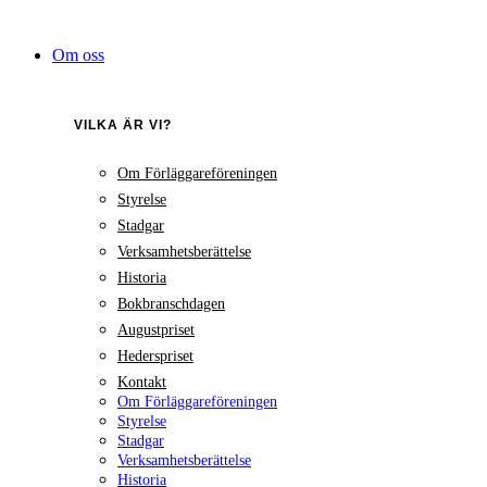
Hoppa
till
Om oss
innehåll
VILKA ÄR VI?
Om Förläggareföreningen
Styrelse
Stadgar
Verksamhetsberättelse
Historia
Bokbranschdagen
Augustpriset
Hederspriset
Kontakt
Om Förläggareföreningen
Styrelse
Stadgar
Verksamhetsberättelse
Historia