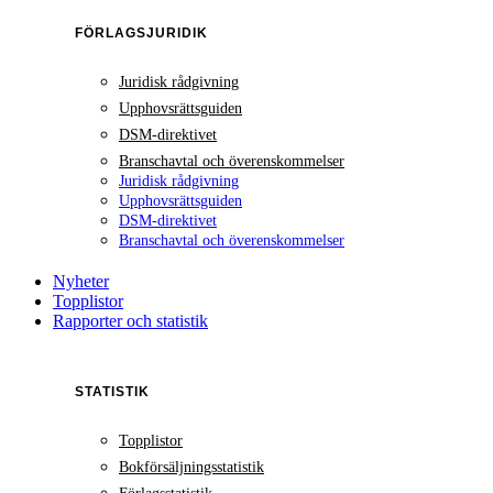
FÖRLAGSJURIDIK
Juridisk rådgivning
Upphovsrättsguiden
DSM-direktivet
Branschavtal och överenskommelser
Juridisk rådgivning
Upphovsrättsguiden
DSM-direktivet
Branschavtal och överenskommelser
Nyheter
Topplistor
Rapporter och statistik
STATISTIK
Topplistor
Bokförsäljningsstatistik