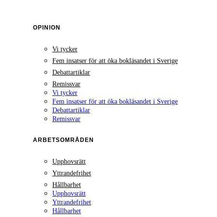
OPINION
Vi tycker
Fem insatser för att öka bokläsandet i Sverige
Debattartiklar
Remissvar
Vi tycker
Fem insatser för att öka bokläsandet i Sverige
Debattartiklar
Remissvar
ARBETSOMRÅDEN
Upphovsrätt
Yttrandefrihet
Hållbarhet
Upphovsrätt
Yttrandefrihet
Hållbarhet