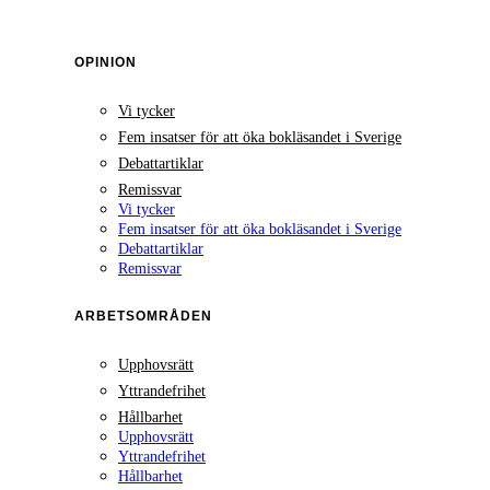
OPINION
Vi tycker
Fem insatser för att öka bokläsandet i Sverige
Debattartiklar
Remissvar
Vi tycker
Fem insatser för att öka bokläsandet i Sverige
Debattartiklar
Remissvar
ARBETSOMRÅDEN
Upphovsrätt
Yttrandefrihet
Hållbarhet
Upphovsrätt
Yttrandefrihet
Hållbarhet