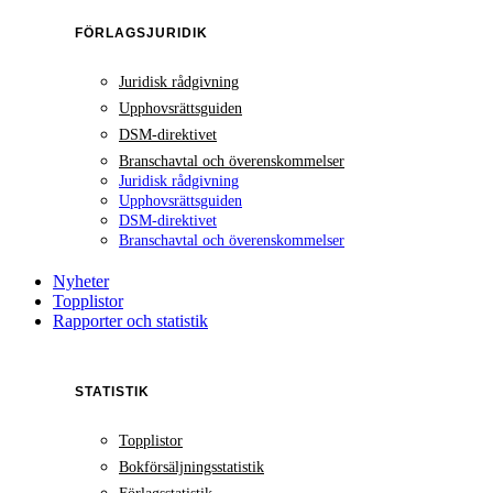
FÖRLAGSJURIDIK
Juridisk rådgivning
Upphovsrättsguiden
DSM-direktivet
Branschavtal och överenskommelser
Juridisk rådgivning
Upphovsrättsguiden
DSM-direktivet
Branschavtal och överenskommelser
Nyheter
Topplistor
Rapporter och statistik
STATISTIK
Topplistor
Bokförsäljningsstatistik