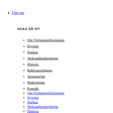
Hoppa
till
Om oss
innehåll
VILKA ÄR VI?
Om Förläggareföreningen
Styrelse
Stadgar
Verksamhetsberättelse
Historia
Bokbranschdagen
Augustpriset
Hederspriset
Kontakt
Om Förläggareföreningen
Styrelse
Stadgar
Verksamhetsberättelse
Historia