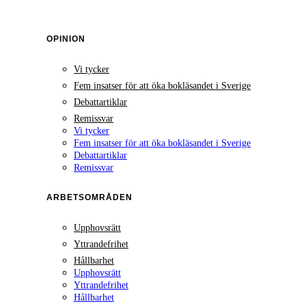
OPINION
Vi tycker
Fem insatser för att öka bokläsandet i Sverige
Debattartiklar
Remissvar
Vi tycker
Fem insatser för att öka bokläsandet i Sverige
Debattartiklar
Remissvar
ARBETSOMRÅDEN
Upphovsrätt
Yttrandefrihet
Hållbarhet
Upphovsrätt
Yttrandefrihet
Hållbarhet