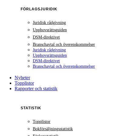
FÖRLAGSJURIDIK
Juridisk rådgivning
Upphovsrättsguiden
DSM-direktivet
Branschavtal och överenskommelser
Juridisk rådgivning
Upphovsrättsguiden
DSM-direktivet
Branschavtal och överenskommelser
Nyheter
Topplistor
Rapporter och statistik
STATISTIK
Topplistor
Bokförsäljningsstatistik