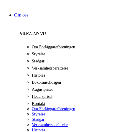
Hoppa
till
Om oss
innehåll
VILKA ÄR VI?
Om Förläggareföreningen
Styrelse
Stadgar
Verksamhetsberättelse
Historia
Bokbranschdagen
Augustpriset
Hederspriset
Kontakt
Om Förläggareföreningen
Styrelse
Stadgar
Verksamhetsberättelse
Historia