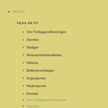
Hoppa
till
OM OSS
innehåll
VILKA ÄR VI?
Om Förläggareföreningen
Styrelse
Stadgar
Verksamhetsberättelse
Historia
Bokbranschdagen
Augustpriset
Hederspriset
Kontakt
Om Förläggareföreningen
Styrelse