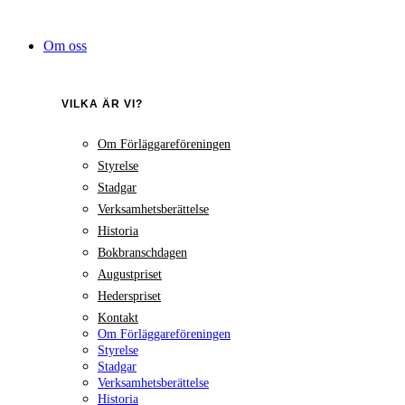
Hoppa
till
Om oss
innehåll
VILKA ÄR VI?
Om Förläggareföreningen
Styrelse
Stadgar
Verksamhetsberättelse
Historia
Bokbranschdagen
Augustpriset
Hederspriset
Kontakt
Om Förläggareföreningen
Styrelse
Stadgar
Verksamhetsberättelse
Historia