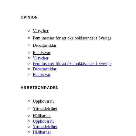
OPINION
Vi tycker
Fem insatser för att öka bokläsandet i Sverige
Debattartiklar
Remissvar
Vi tycker
Fem insatser för att öka bokläsandet i Sverige
Debattartiklar
Remissvar
ARBETSOMRÅDEN
Upphovsrätt
Yttrandefrihet
Hållbarhet
Upphovsrätt
Yttrandefrihet
Hållbarhet