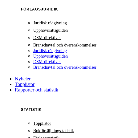
FÖRLAGSJURIDIK
Juridisk rådgivning
Upphovsrättsguiden
DSM-direktivet
Branschavtal och överenskommelser
Juridisk rådgivning
Upphovsrättsguiden
DSM-direktivet
Branschavtal och överenskommelser
Nyheter
Topplistor
Rapporter och statistik
STATISTIK
Topplistor
Bokförsäljningsstatistik