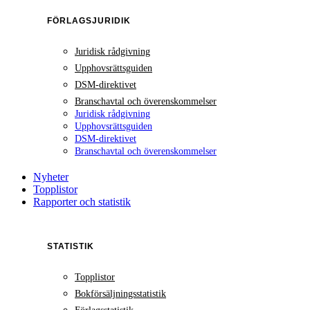
FÖRLAGSJURIDIK
Juridisk rådgivning
Upphovsrättsguiden
DSM-direktivet
Branschavtal och överenskommelser
Juridisk rådgivning
Upphovsrättsguiden
DSM-direktivet
Branschavtal och överenskommelser
Nyheter
Topplistor
Rapporter och statistik
STATISTIK
Topplistor
Bokförsäljningsstatistik