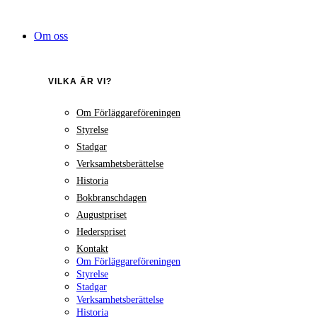
Hoppa
till
Om oss
innehåll
VILKA ÄR VI?
Om Förläggareföreningen
Styrelse
Stadgar
Verksamhetsberättelse
Historia
Bokbranschdagen
Augustpriset
Hederspriset
Kontakt
Om Förläggareföreningen
Styrelse
Stadgar
Verksamhetsberättelse
Historia