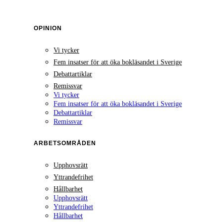
OPINION
Vi tycker
Fem insatser för att öka bokläsandet i Sverige
Debattartiklar
Remissvar
Vi tycker
Fem insatser för att öka bokläsandet i Sverige
Debattartiklar
Remissvar
ARBETSOMRÅDEN
Upphovsrätt
Yttrandefrihet
Hållbarhet
Upphovsrätt
Yttrandefrihet
Hållbarhet