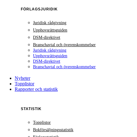
FÖRLAGSJURIDIK
Juridisk rådgivning
Upphovsrättsguiden
DSM-direktivet
Branschavtal och överenskommelser
Juridisk rådgivning
Upphovsrättsguiden
DSM-direktivet
Branschavtal och överenskommelser
Nyheter
Topplistor
Rapporter och statistik
STATISTIK
Topplistor
Bokförsäljningsstatistik