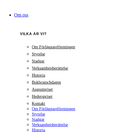
Hoppa
till
Om oss
innehåll
VILKA ÄR VI?
Om Förläggareföreningen
Styrelse
Stadgar
Verksamhetsberättelse
Historia
Bokbranschdagen
Augustpriset
Hederspriset
Kontakt
Om Förläggareföreningen
Styrelse
Stadgar
Verksamhetsberättelse
Historia