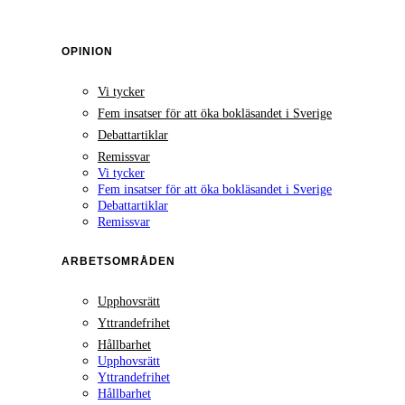
OPINION
Vi tycker
Fem insatser för att öka bokläsandet i Sverige
Debattartiklar
Remissvar
Vi tycker
Fem insatser för att öka bokläsandet i Sverige
Debattartiklar
Remissvar
ARBETSOMRÅDEN
Upphovsrätt
Yttrandefrihet
Hållbarhet
Upphovsrätt
Yttrandefrihet
Hållbarhet