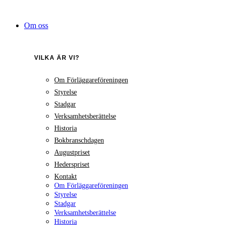
Hoppa
till
Om oss
innehåll
VILKA ÄR VI?
Om Förläggareföreningen
Styrelse
Stadgar
Verksamhetsberättelse
Historia
Bokbranschdagen
Augustpriset
Hederspriset
Kontakt
Om Förläggareföreningen
Styrelse
Stadgar
Verksamhetsberättelse
Historia