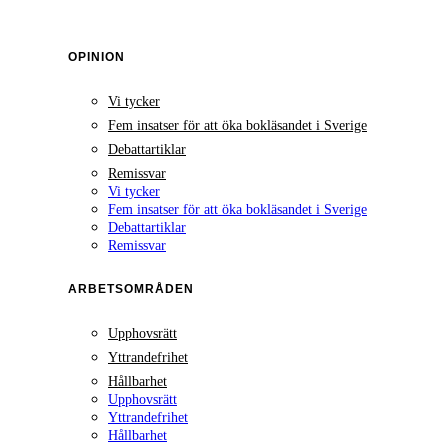
OPINION
Vi tycker
Fem insatser för att öka bokläsandet i Sverige
Debattartiklar
Remissvar
Vi tycker
Fem insatser för att öka bokläsandet i Sverige
Debattartiklar
Remissvar
ARBETSOMRÅDEN
Upphovsrätt
Yttrandefrihet
Hållbarhet
Upphovsrätt
Yttrandefrihet
Hållbarhet