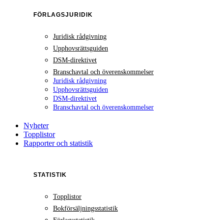
FÖRLAGSJURIDIK
Juridisk rådgivning
Upphovsrättsguiden
DSM-direktivet
Branschavtal och överenskommelser
Juridisk rådgivning
Upphovsrättsguiden
DSM-direktivet
Branschavtal och överenskommelser
Nyheter
Topplistor
Rapporter och statistik
STATISTIK
Topplistor
Bokförsäljningsstatistik