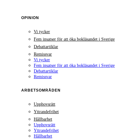
OPINION
Vi tycker
Fem insatser för att öka bokläsandet i Sverige
Debattartiklar
Remissvar
Vi tycker
Fem insatser för att öka bokläsandet i Sverige
Debattartiklar
Remissvar
ARBETSOMRÅDEN
Upphovsrätt
Yttrandefrihet
Hållbarhet
Upphovsrätt
Yttrandefrihet
Hållbarhet