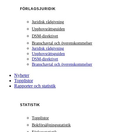
FÖRLAGSJURIDIK
Juridisk rådgivning
Upphovsrättsguiden
DSM-direktivet
Branschavtal och överenskommelser
Juridisk rådgivning
Upphovsrättsguiden
DSM-direktivet
Branschavtal och överenskommelser
Nyheter
Topplistor
Rapporter och statistik
STATISTIK
Topplistor
Bokförsäljningsstatistik