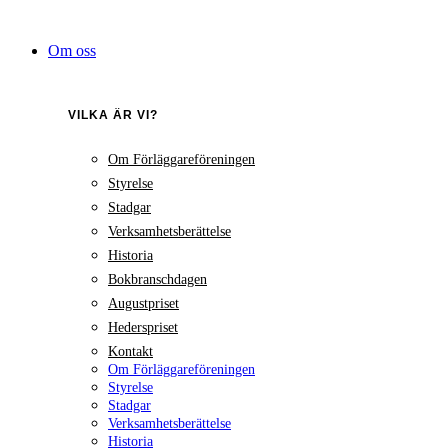
Hoppa
till
Om oss
innehåll
VILKA ÄR VI?
Om Förläggareföreningen
Styrelse
Stadgar
Verksamhetsberättelse
Historia
Bokbranschdagen
Augustpriset
Hederspriset
Kontakt
Om Förläggareföreningen
Styrelse
Stadgar
Verksamhetsberättelse
Historia