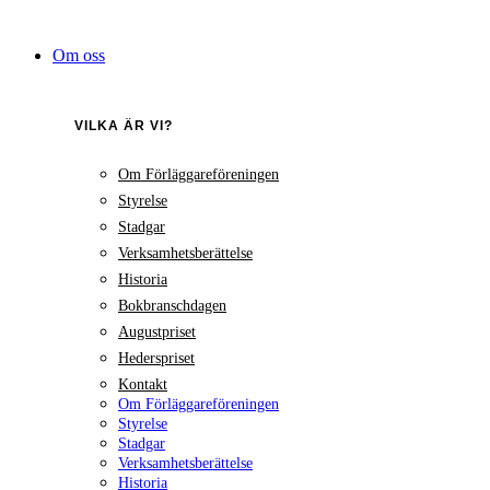
Hoppa
till
Om oss
innehåll
VILKA ÄR VI?
Om Förläggareföreningen
Styrelse
Stadgar
Verksamhetsberättelse
Historia
Bokbranschdagen
Augustpriset
Hederspriset
Kontakt
Om Förläggareföreningen
Styrelse
Stadgar
Verksamhetsberättelse
Historia