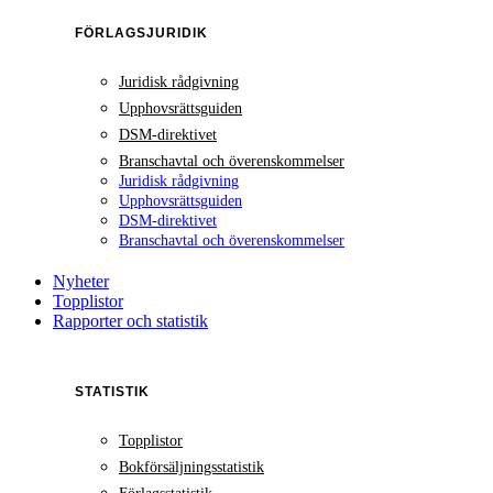
FÖRLAGSJURIDIK
Juridisk rådgivning
Upphovsrättsguiden
DSM-direktivet
Branschavtal och överenskommelser
Juridisk rådgivning
Upphovsrättsguiden
DSM-direktivet
Branschavtal och överenskommelser
Nyheter
Topplistor
Rapporter och statistik
STATISTIK
Topplistor
Bokförsäljningsstatistik