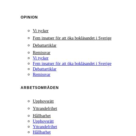
OPINION
Vi tycker
Fem insatser för att öka bokläsandet i Sverige
Debattartiklar
Remissvar
Vi tycker
Fem insatser för att öka bokläsandet i Sverige
Debattartiklar
Remissvar
ARBETSOMRÅDEN
Upphovsrätt
Yttrandefrihet
Hållbarhet
Upphovsrätt
Yttrandefrihet
Hållbarhet