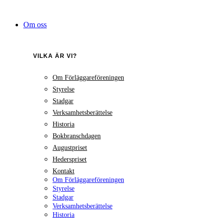
Hoppa
till
Om oss
innehåll
VILKA ÄR VI?
Om Förläggareföreningen
Styrelse
Stadgar
Verksamhetsberättelse
Historia
Bokbranschdagen
Augustpriset
Hederspriset
Kontakt
Om Förläggareföreningen
Styrelse
Stadgar
Verksamhetsberättelse
Historia