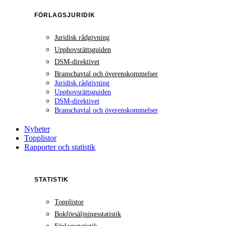
FÖRLAGSJURIDIK
Juridisk rådgivning
Upphovsrättsguiden
DSM-direktivet
Branschavtal och överenskommelser
Juridisk rådgivning
Upphovsrättsguiden
DSM-direktivet
Branschavtal och överenskommelser
Nyheter
Topplistor
Rapporter och statistik
STATISTIK
Topplistor
Bokförsäljningsstatistik