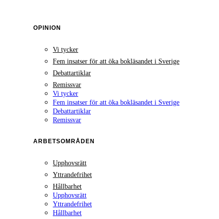
OPINION
Vi tycker
Fem insatser för att öka bokläsandet i Sverige
Debattartiklar
Remissvar
Vi tycker
Fem insatser för att öka bokläsandet i Sverige
Debattartiklar
Remissvar
ARBETSOMRÅDEN
Upphovsrätt
Yttrandefrihet
Hållbarhet
Upphovsrätt
Yttrandefrihet
Hållbarhet