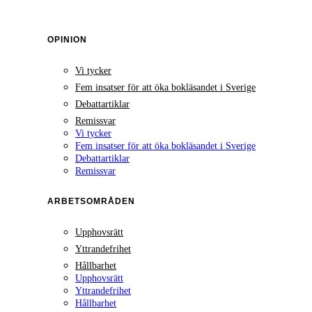
OPINION
Vi tycker
Fem insatser för att öka bokläsandet i Sverige
Debattartiklar
Remissvar
Vi tycker
Fem insatser för att öka bokläsandet i Sverige
Debattartiklar
Remissvar
ARBETSOMRÅDEN
Upphovsrätt
Yttrandefrihet
Hållbarhet
Upphovsrätt
Yttrandefrihet
Hållbarhet