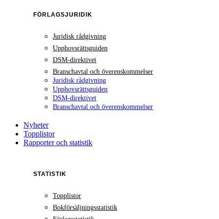
FÖRLAGSJURIDIK
Juridisk rådgivning
Upphovsrättsguiden
DSM-direktivet
Branschavtal och överenskommelser
Juridisk rådgivning
Upphovsrättsguiden
DSM-direktivet
Branschavtal och överenskommelser
Nyheter
Topplistor
Rapporter och statistik
STATISTIK
Topplistor
Bokförsäljningsstatistik