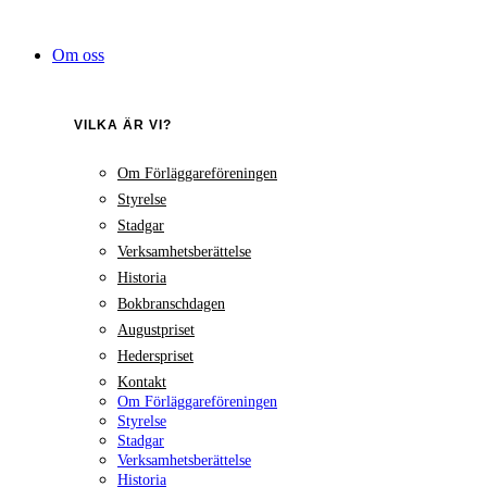
Hoppa
till
Om oss
innehåll
VILKA ÄR VI?
Om Förläggareföreningen
Styrelse
Stadgar
Verksamhetsberättelse
Historia
Bokbranschdagen
Augustpriset
Hederspriset
Kontakt
Om Förläggareföreningen
Styrelse
Stadgar
Verksamhetsberättelse
Historia