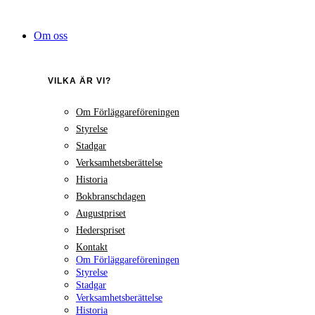
Hoppa
till
Om oss
innehåll
VILKA ÄR VI?
Om Förläggareföreningen
Styrelse
Stadgar
Verksamhetsberättelse
Historia
Bokbranschdagen
Augustpriset
Hederspriset
Kontakt
Om Förläggareföreningen
Styrelse
Stadgar
Verksamhetsberättelse
Historia