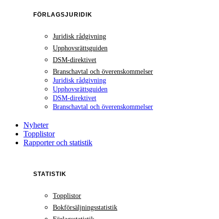
FÖRLAGSJURIDIK
Juridisk rådgivning
Upphovsrättsguiden
DSM-direktivet
Branschavtal och överenskommelser
Juridisk rådgivning
Upphovsrättsguiden
DSM-direktivet
Branschavtal och överenskommelser
Nyheter
Topplistor
Rapporter och statistik
STATISTIK
Topplistor
Bokförsäljningsstatistik