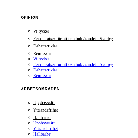
OPINION
Vi tycker
Fem insatser för att öka bokläsandet i Sverige
Debattartiklar
Remissvar
Vi tycker
Fem insatser för att öka bokläsandet i Sverige
Debattartiklar
Remissvar
ARBETSOMRÅDEN
Upphovsrätt
Yttrandefrihet
Hållbarhet
Upphovsrätt
Yttrandefrihet
Hållbarhet