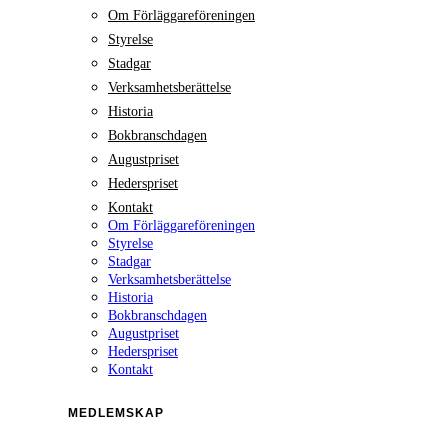
Om Förläggareföreningen
Styrelse
Stadgar
Verksamhetsberättelse
Historia
Bokbranschdagen
Augustpriset
Hederspriset
Kontakt
Om Förläggareföreningen
Styrelse
Stadgar
Verksamhetsberättelse
Historia
Bokbranschdagen
Augustpriset
Hederspriset
Kontakt
MEDLEMSKAP