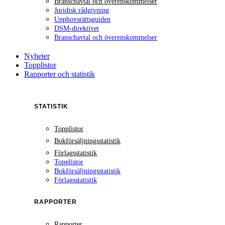
Branschavtal och överenskommelser
Juridisk rådgivning
Upphovsrättsguiden
DSM-direktivet
Branschavtal och överenskommelser
Nyheter
Topplistor
Rapporter och statistik
STATISTIK
Topplistor
Bokförsäljningsstatistik
Förlagsstatistik
Topplistor
Bokförsäljningsstatistik
Förlagsstatistik
RAPPORTER
Rapporter