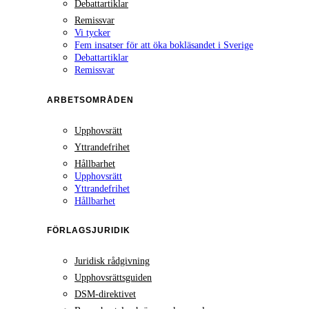
Debattartiklar
Remissvar
Vi tycker
Fem insatser för att öka bokläsandet i Sverige
Debattartiklar
Remissvar
ARBETSOMRÅDEN
Upphovsrätt
Yttrandefrihet
Hållbarhet
Upphovsrätt
Yttrandefrihet
Hållbarhet
FÖRLAGSJURIDIK
Juridisk rådgivning
Upphovsrättsguiden
DSM-direktivet