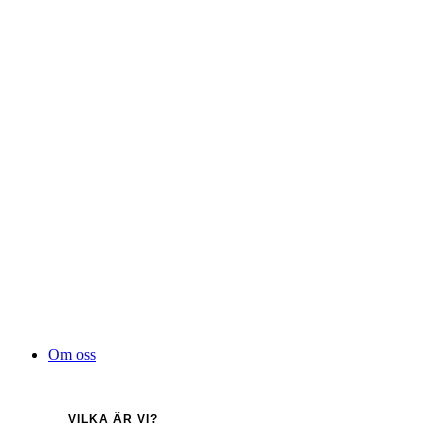
Hoppa
till
innehåll
Om oss
VILKA ÄR VI?