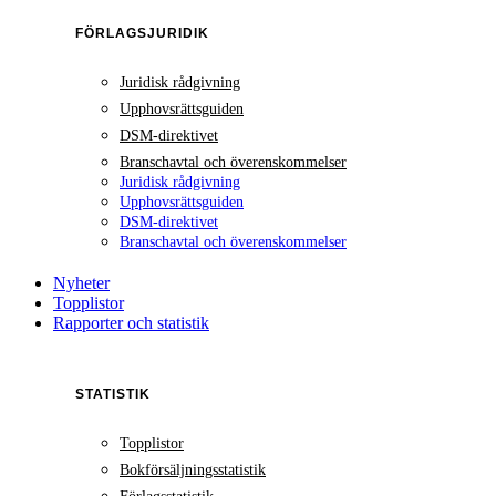
FÖRLAGSJURIDIK
Juridisk rådgivning
Upphovsrättsguiden
DSM-direktivet
Branschavtal och överenskommelser
Juridisk rådgivning
Upphovsrättsguiden
DSM-direktivet
Branschavtal och överenskommelser
Nyheter
Topplistor
Rapporter och statistik
STATISTIK
Topplistor
Bokförsäljningsstatistik