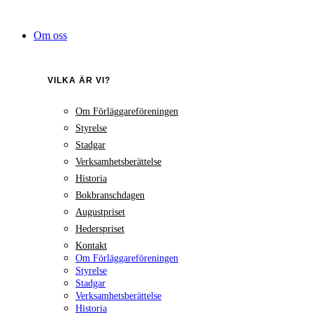
Hoppa
till
Om oss
innehåll
VILKA ÄR VI?
Om Förläggareföreningen
Styrelse
Stadgar
Verksamhetsberättelse
Historia
Bokbranschdagen
Augustpriset
Hederspriset
Kontakt
Om Förläggareföreningen
Styrelse
Stadgar
Verksamhetsberättelse
Historia