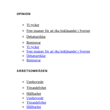
OPINION
Vi tycker
Fem insatser för att öka bokläsandet i Sverige
Debattartiklar
Remissvar
Vi tycker
Fem insatser för att öka bokläsandet i Sverige
Debattartiklar
Remissvar
ARBETSOMRÅDEN
Upphovsrätt
Yttrandefrihet
Hållbarhet
Upphovsrätt
Yttrandefrihet
Hållbarhet