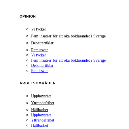
OPINION
Vi tycker
Fem insatser för att öka bokläsandet i Sverige
Debattartiklar
Remissvar
Vi tycker
Fem insatser för att öka bokläsandet i Sverige
Debattartiklar
Remissvar
ARBETSOMRÅDEN
Upphovsrätt
Yttrandefrihet
Hållbarhet
Upphovsrätt
Yttrandefrihet
Hållbarhet