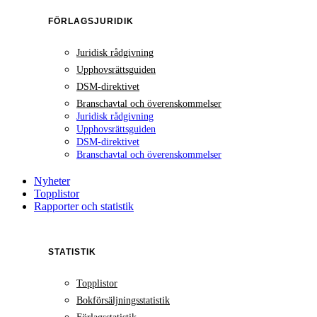
FÖRLAGSJURIDIK
Juridisk rådgivning
Upphovsrättsguiden
DSM-direktivet
Branschavtal och överenskommelser
Juridisk rådgivning
Upphovsrättsguiden
DSM-direktivet
Branschavtal och överenskommelser
Nyheter
Topplistor
Rapporter och statistik
STATISTIK
Topplistor
Bokförsäljningsstatistik