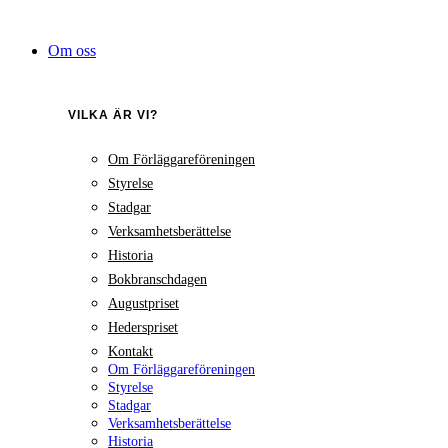
Hoppa
till
Om oss
innehåll
VILKA ÄR VI?
Om Förläggareföreningen
Styrelse
Stadgar
Verksamhetsberättelse
Historia
Bokbranschdagen
Augustpriset
Hederspriset
Kontakt
Om Förläggareföreningen
Styrelse
Stadgar
Verksamhetsberättelse
Historia