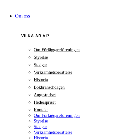
Hoppa
till
Om oss
innehåll
VILKA ÄR VI?
Om Förläggareföreningen
Styrelse
Stadgar
Verksamhetsberättelse
Historia
Bokbranschdagen
Augustpriset
Hederspriset
Kontakt
Om Förläggareföreningen
Styrelse
Stadgar
Verksamhetsberättelse
Historia