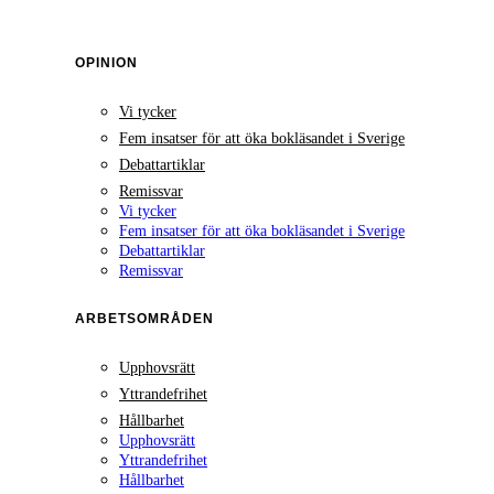
OPINION
Vi tycker
Fem insatser för att öka bokläsandet i Sverige
Debattartiklar
Remissvar
Vi tycker
Fem insatser för att öka bokläsandet i Sverige
Debattartiklar
Remissvar
ARBETSOMRÅDEN
Upphovsrätt
Yttrandefrihet
Hållbarhet
Upphovsrätt
Yttrandefrihet
Hållbarhet