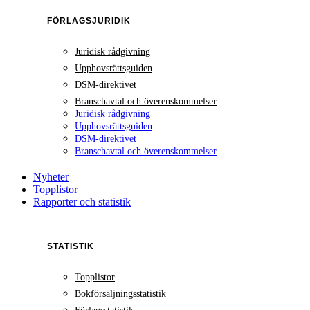
FÖRLAGSJURIDIK
Juridisk rådgivning
Upphovsrättsguiden
DSM-direktivet
Branschavtal och överenskommelser
Juridisk rådgivning
Upphovsrättsguiden
DSM-direktivet
Branschavtal och överenskommelser
Nyheter
Topplistor
Rapporter och statistik
STATISTIK
Topplistor
Bokförsäljningsstatistik