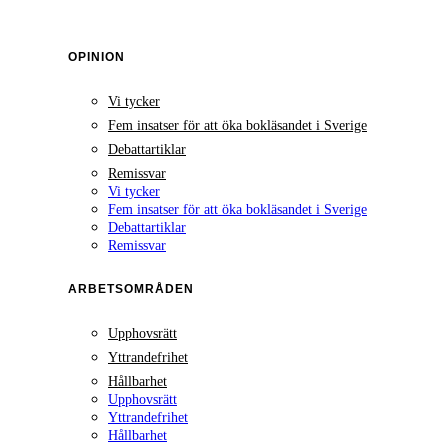
OPINION
Vi tycker
Fem insatser för att öka bokläsandet i Sverige
Debattartiklar
Remissvar
Vi tycker
Fem insatser för att öka bokläsandet i Sverige
Debattartiklar
Remissvar
ARBETSOMRÅDEN
Upphovsrätt
Yttrandefrihet
Hållbarhet
Upphovsrätt
Yttrandefrihet
Hållbarhet