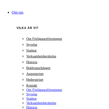
Hoppa
till
Om oss
innehåll
VILKA ÄR VI?
Om Förläggareföreningen
Styrelse
Stadgar
Verksamhetsberättelse
Historia
Bokbranschdagen
Augustpriset
Hederspriset
Kontakt
Om Förläggareföreningen
Styrelse
Stadgar
Verksamhetsberättelse
Historia