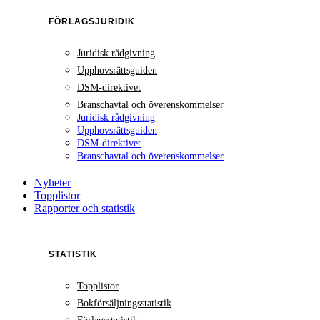
FÖRLAGSJURIDIK
Juridisk rådgivning
Upphovsrättsguiden
DSM-direktivet
Branschavtal och överenskommelser
Juridisk rådgivning
Upphovsrättsguiden
DSM-direktivet
Branschavtal och överenskommelser
Nyheter
Topplistor
Rapporter och statistik
STATISTIK
Topplistor
Bokförsäljningsstatistik