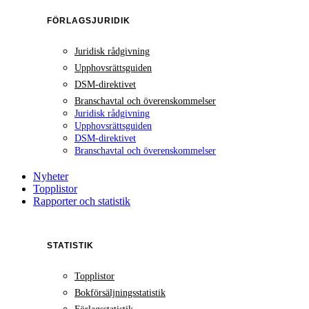
FÖRLAGSJURIDIK
Juridisk rådgivning
Upphovsrättsguiden
DSM-direktivet
Branschavtal och överenskommelser
Juridisk rådgivning
Upphovsrättsguiden
DSM-direktivet
Branschavtal och överenskommelser
Nyheter
Topplistor
Rapporter och statistik
STATISTIK
Topplistor
Bokförsäljningsstatistik