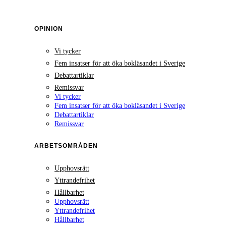
OPINION
Vi tycker
Fem insatser för att öka bokläsandet i Sverige
Debattartiklar
Remissvar
Vi tycker
Fem insatser för att öka bokläsandet i Sverige
Debattartiklar
Remissvar
ARBETSOMRÅDEN
Upphovsrätt
Yttrandefrihet
Hållbarhet
Upphovsrätt
Yttrandefrihet
Hållbarhet