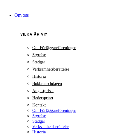
Hoppa
till
Om oss
innehåll
VILKA ÄR VI?
Om Förläggareföreningen
Styrelse
Stadgar
Verksamhetsberättelse
Historia
Bokbranschdagen
Augustpriset
Hederspriset
Kontakt
Om Förläggareföreningen
Styrelse
Stadgar
Verksamhetsberättelse
Historia