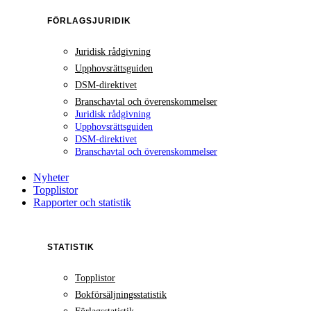
FÖRLAGSJURIDIK
Juridisk rådgivning
Upphovsrättsguiden
DSM-direktivet
Branschavtal och överenskommelser
Juridisk rådgivning
Upphovsrättsguiden
DSM-direktivet
Branschavtal och överenskommelser
Nyheter
Topplistor
Rapporter och statistik
STATISTIK
Topplistor
Bokförsäljningsstatistik