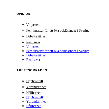
OPINION
Vi tycker
Fem insatser för att öka bokläsandet i Sverige
Debattartiklar
Remissvar
Vi tycker
Fem insatser för att öka bokläsandet i Sverige
Debattartiklar
Remissvar
ARBETSOMRÅDEN
Upphovsrätt
Yttrandefrihet
Hållbarhet
Upphovsrätt
Yttrandefrihet
Hållbarhet