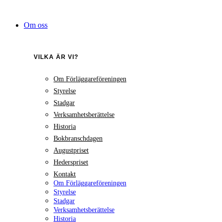
Hoppa
till
Om oss
innehåll
VILKA ÄR VI?
Om Förläggareföreningen
Styrelse
Stadgar
Verksamhetsberättelse
Historia
Bokbranschdagen
Augustpriset
Hederspriset
Kontakt
Om Förläggareföreningen
Styrelse
Stadgar
Verksamhetsberättelse
Historia