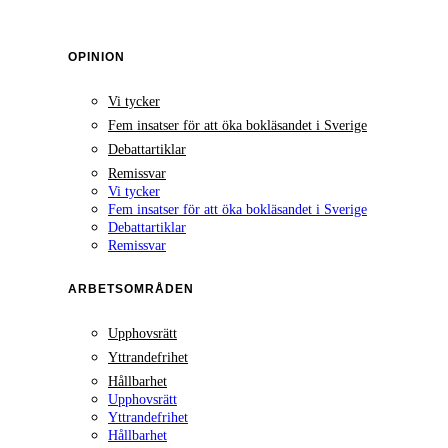
OPINION
Vi tycker
Fem insatser för att öka bokläsandet i Sverige
Debattartiklar
Remissvar
Vi tycker
Fem insatser för att öka bokläsandet i Sverige
Debattartiklar
Remissvar
ARBETSOMRÅDEN
Upphovsrätt
Yttrandefrihet
Hållbarhet
Upphovsrätt
Yttrandefrihet
Hållbarhet