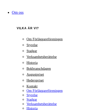
Hoppa
till
Om oss
innehåll
VILKA ÄR VI?
Om Förläggareföreningen
Styrelse
Stadgar
Verksamhetsberättelse
Historia
Bokbranschdagen
Augustpriset
Hederspriset
Kontakt
Om Förläggareföreningen
Styrelse
Stadgar
Verksamhetsberättelse
Historia