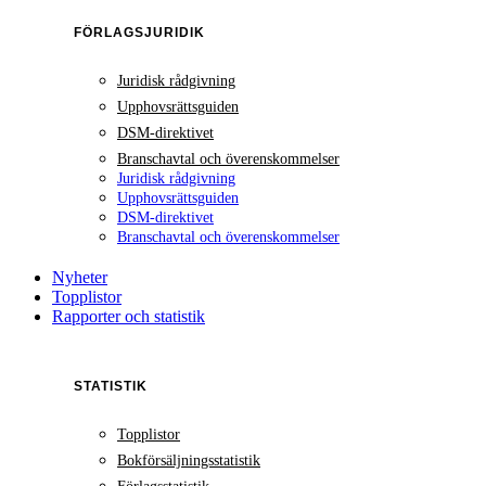
FÖRLAGSJURIDIK
Juridisk rådgivning
Upphovsrättsguiden
DSM-direktivet
Branschavtal och överenskommelser
Juridisk rådgivning
Upphovsrättsguiden
DSM-direktivet
Branschavtal och överenskommelser
Nyheter
Topplistor
Rapporter och statistik
STATISTIK
Topplistor
Bokförsäljningsstatistik