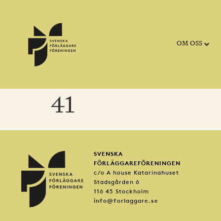
OM OSS
41
SVENSKA
FÖRLÄGGAREFÖRENINGEN
c/o A house Katarinahuset
Stadsgården 6
116 45 Stockholm
info@forlaggare.se